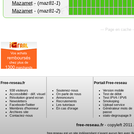
Mazamet
- (
maz81-1
)
1
1
1
1
1
1
1
1
1
1
1
1
1
1
Mazamet
- (
maz81-2
)
1
1
1
1
1
1
1
1
1
1
1
1
1
1
--- Page en cache 
Free-reseau.fr
Portail Free-reseau
938 visiteurs
Soutenez-nous
Version mobile
Accessibilité - déf. visuel
On parle de nous
Test de débit
Résolution grand ecran
Annonceurs
Test IPV4 / IPV6
Newsletters
Recrutements
Smokeping
Facebook
•
Twitter
Les tutoriaux
Upload service
Membres d'honneur
En cas d'orage
Générateur mots de
Archives site
passe
Contactez-nous
stats-degroupage.fr
free-reseau.fr
- copyleft 2011
free-reseau est un site indépendant n'ayant aucun lien avec I