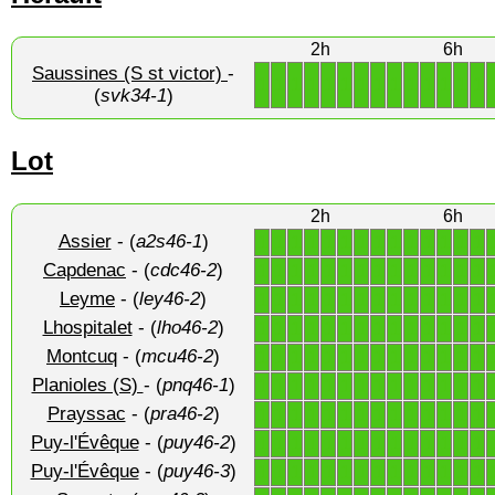
2h
6h
Saussines (S st victor)
-
1
1
1
1
1
1
1
1
1
1
1
1
1
1
(
svk34-1
)
Lot
2h
6h
Assier
- (
a2s46-1
)
1
1
1
1
1
1
1
1
1
1
1
1
1
1
Capdenac
- (
cdc46-2
)
1
1
1
1
1
1
1
1
1
1
1
1
1
1
Leyme
- (
ley46-2
)
1
1
1
1
1
1
1
1
1
1
1
1
1
1
Lhospitalet
- (
lho46-2
)
1
1
1
1
1
1
1
1
1
1
1
1
1
1
Montcuq
- (
mcu46-2
)
1
1
1
1
1
1
1
1
1
1
1
1
1
1
Planioles (S)
- (
pnq46-1
)
1
1
1
1
1
1
1
1
1
1
1
1
1
1
Prayssac
- (
pra46-2
)
1
1
1
1
1
1
1
1
1
1
1
1
1
1
Puy-l'Évêque
- (
puy46-2
)
1
1
1
1
1
1
1
1
1
1
1
1
1
1
Puy-l'Évêque
- (
puy46-3
)
1
1
1
1
1
1
1
1
1
1
1
1
1
1