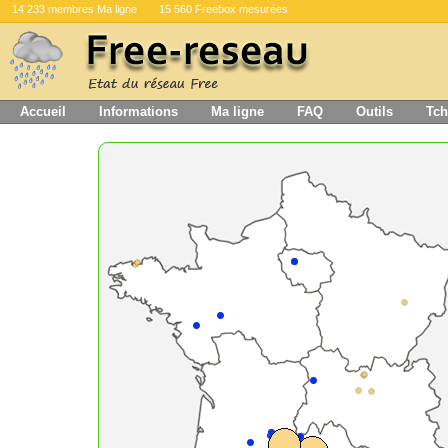
14 233 membres Ma ligne
15 560 Freebox mesurées
Accueil
Informations
Ma ligne
FAQ
Outils
Tch