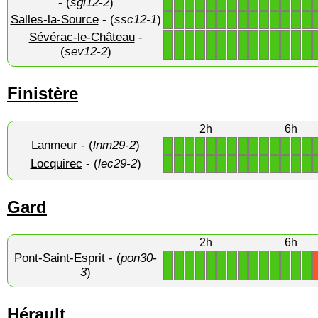
- (
sgl12-2
)
Salles-la-Source
- (
ssc12-1
)
1
1
1
1
1
1
1
1
1
1
1
1
1
1
Sévérac-le-Château
-
1
1
1
1
1
1
1
1
1
1
1
1
1
1
(
sev12-2
)
Finistère
2h
6h
Lanmeur
- (
lnm29-2
)
1
1
1
1
1
1
1
1
1
1
1
1
1
1
Locquirec
- (
lec29-2
)
1
1
1
1
1
1
1
1
1
1
1
1
1
1
Gard
2h
6h
Pont-Saint-Esprit
- (
pon30-
1
1
1
1
1
1
1
1
1
1
1
1
1
1
3
)
Hérault