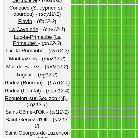
Bertholène
- (
rto12-2
)
1
1
1
1
1
1
1
1
1
1
1
1
1
1
Conques (St cyprien sur
1
1
1
1
1
1
1
1
1
1
1
1
1
1
dourdou)
- (
scy12-1
)
Flavin
- (
fla12-2
)
1
1
1
1
1
1
1
1
1
1
1
1
1
1
La Cavalerie
- (
cav12-1
)
1
1
1
1
1
1
1
1
1
1
1
1
1
1
Luc-la-Primaube (La
1
1
1
1
1
1
1
1
1
1
1
1
1
1
Primaube)
- (
pri12-2
)
Luc-la-Primaube
- (
l2c12-2
)
1
1
1
1
1
1
1
1
1
1
1
1
1
1
Montbazens
- (
mbz12-2
)
1
1
1
1
1
1
1
1
1
1
1
1
1
1
Mur-de-Barrez
- (
mdz12-2
)
1
1
1
1
1
1
1
1
1
1
1
1
1
1
Rignac
- (
rig12-2
)
1
1
1
1
1
1
1
1
1
1
1
1
1
1
Rodez (Bourran)
- (
b7n12-1
)
1
1
1
1
1
1
1
1
1
1
1
1
1
1
Rodez (Comtal)
- (
com12-4
)
1
1
1
1
1
1
1
1
1
1
1
1
1
1
Roquefort-sur-Soulzon (N)
-
1
1
1
1
1
1
1
1
1
1
1
1
1
1
(
rqz12-1
)
Saint-Côme-d'Olt
- (
olt12-1
)
1
1
1
1
1
1
1
1
1
1
1
1
1
1
Saint-Geniez-d'Olt
- (
stz12-
1
1
1
1
1
1
1
1
1
1
1
1
1
1
2
)
Saint-Georges-de-Luzençon
1
1
1
1
1
1
1
1
1
1
1
1
1
1