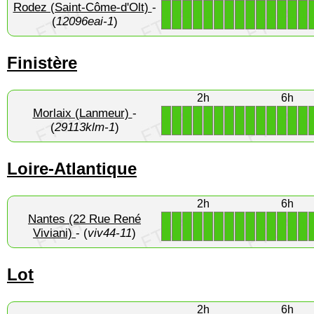
Rodez (Saint-Côme-d'Olt)
-
1
1
1
1
1
1
1
1
1
1
1
1
1
1
(
12096eai-1
)
Finistère
2h
6h
Morlaix (Lanmeur)
-
1
1
1
1
1
1
1
1
1
1
1
1
1
1
(
29113klm-1
)
Loire-Atlantique
2h
6h
Nantes (22 Rue René
1
1
1
1
1
1
1
1
1
1
1
1
1
1
Viviani)
- (
viv44-11
)
Lot
2h
6h