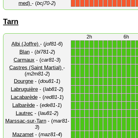
med)
- (
bcj70-2
)
Tarn
2h
6h
Albi (Joffre)
- (
jof81-6
)
1
1
1
1
1
1
1
1
1
1
1
1
1
1
Blan
- (
bl781-2
)
1
1
1
1
1
1
1
1
1
1
1
1
1
1
Carmaux
- (
car81-3
)
1
1
1
1
1
1
1
1
1
1
1
1
1
1
Castres (Saint Martial)
-
1
1
1
1
1
1
1
1
1
1
1
1
1
1
(
m2m81-2
)
Dourgne
- (
dou81-1
)
1
1
1
1
1
1
1
1
1
1
1
1
1
1
Labruguière
- (
lab81-2
)
1
1
1
1
1
1
1
1
1
1
1
1
1
1
Lacabarède
- (
red81-1
)
1
1
1
1
1
1
1
1
1
1
1
1
1
1
Lalbarède
- (
ede81-1
)
1
1
1
1
1
1
1
1
1
1
1
1
1
1
Lautrec
- (
lau81-2
)
1
1
1
1
1
1
1
1
1
1
1
1
1
1
Marssac-sur-Tarn
- (
mar81-
1
1
1
1
1
1
1
1
1
1
1
1
1
1
3
)
Mazamet
- (
maz81-4
)
1
1
1
1
1
1
1
1
1
1
1
1
1
1