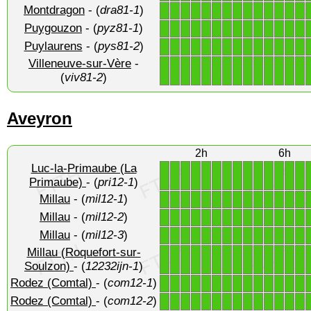
Montdragon
- (
dra81-1
)
1
1
1
1
1
1
1
1
1
1
1
1
1
1
Puygouzon
- (
pyz81-1
)
1
1
1
1
1
1
1
1
1
1
1
1
1
1
Puylaurens
- (
pys81-2
)
1
1
1
1
1
1
1
1
1
1
1
1
1
1
Villeneuve-sur-Vère
-
1
1
1
1
1
1
1
1
1
1
1
1
1
1
(
viv81-2
)
Aveyron
2h
6h
Luc-la-Primaube (La
1
1
1
1
1
1
1
1
1
1
1
1
1
1
Primaube)
- (
pri12-1
)
Millau
- (
mil12-1
)
1
1
1
1
1
1
1
1
1
1
1
1
1
1
Millau
- (
mil12-2
)
1
1
1
1
1
1
1
1
1
1
1
1
1
1
Millau
- (
mil12-3
)
1
1
1
1
1
1
1
1
1
1
1
1
1
1
Millau (Roquefort-sur-
1
1
1
1
1
1
1
1
1
1
1
1
1
1
Soulzon)
- (
12232ijn-1
)
Rodez (Comtal)
- (
com12-1
)
1
1
1
1
1
1
1
1
1
1
1
1
1
1
Rodez (Comtal)
- (
com12-2
)
1
1
1
1
1
1
1
1
1
1
1
1
1
1