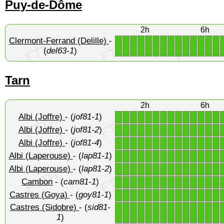
Puy-de-Dôme
2h
6h
Clermont-Ferrand (Delille)
-
1
1
1
1
1
1
1
1
1
1
1
1
1
1
(
del63-1
)
Tarn
2h
6h
Albi (Joffre)
- (
jof81-1
)
1
1
1
1
1
1
1
1
1
1
1
1
1
1
Albi (Joffre)
- (
jof81-2
)
1
1
1
1
1
1
1
1
1
1
1
1
1
1
Albi (Joffre)
- (
jof81-4
)
1
1
1
1
1
1
1
1
1
1
1
1
1
1
Albi (Laperouse)
- (
lap81-1
)
1
1
1
1
1
1
1
1
1
1
1
1
1
1
Albi (Laperouse)
- (
lap81-2
)
1
1
1
1
1
1
1
1
1
1
1
1
1
1
Cambon
- (
cam81-1
)
1
1
1
1
1
1
1
1
1
1
1
1
1
1
Castres (Goya)
- (
goy81-1
)
1
1
1
1
1
1
1
1
1
1
1
1
1
1
Castres (Sidobre)
- (
sid81-
1
1
1
1
1
1
1
1
1
1
1
1
1
1
1
)