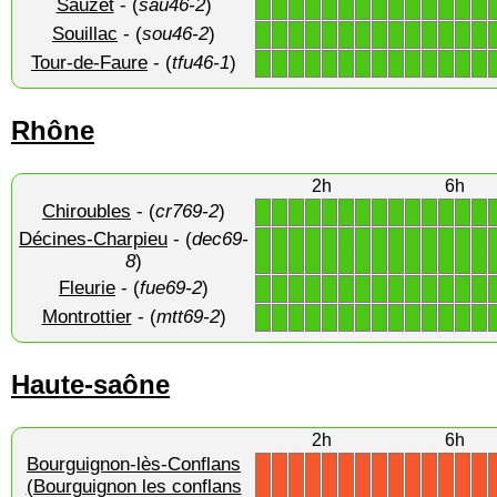
Sauzet
- (
sau46-2
)
1
1
1
1
1
1
1
1
1
1
1
1
1
1
Souillac
- (
sou46-2
)
1
1
1
1
1
1
1
1
1
1
1
1
1
1
Tour-de-Faure
- (
tfu46-1
)
1
1
1
1
1
1
1
1
1
1
1
1
1
1
Rhône
2h
6h
Chiroubles
- (
cr769-2
)
1
1
1
1
1
1
1
1
1
1
1
1
1
1
Décines-Charpieu
- (
dec69-
1
1
1
1
1
1
1
1
1
1
1
1
1
1
8
)
Fleurie
- (
fue69-2
)
1
1
1
1
1
1
1
1
1
1
1
1
1
1
Montrottier
- (
mtt69-2
)
1
1
1
1
1
1
1
1
1
1
1
1
1
1
Haute-saône
2h
6h
Bourguignon-lès-Conflans
(Bourguignon les conflans
X
X
X
X
X
X
X
X
X
X
X
X
X
X