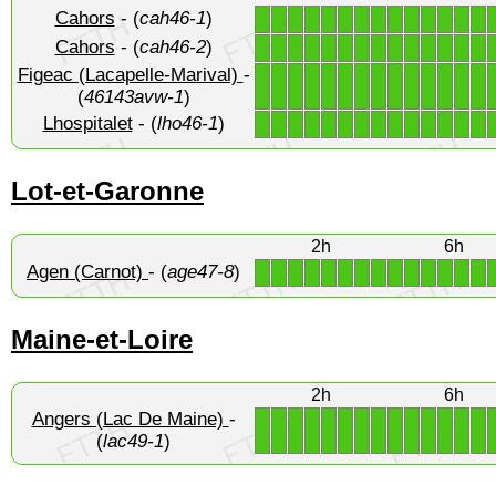
Cahors
- (
cah46-1
)
1
1
1
1
1
1
1
1
1
1
1
1
1
1
Cahors
- (
cah46-2
)
1
1
1
1
1
1
1
1
1
1
1
1
1
1
Figeac (Lacapelle-Marival)
-
1
1
1
1
1
1
1
1
1
1
1
1
1
1
(
46143avw-1
)
Lhospitalet
- (
lho46-1
)
1
1
1
1
1
1
1
1
1
1
1
1
1
1
Lot-et-Garonne
2h
6h
Agen (Carnot)
- (
age47-8
)
1
1
1
1
1
1
1
1
1
1
1
1
1
1
Maine-et-Loire
2h
6h
Angers (Lac De Maine)
-
1
1
1
1
1
1
1
1
1
1
1
1
1
1
(
lac49-1
)