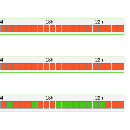
4h
18h
22h
X
X
X
X
X
X
X
X
X
X
X
X
X
X
X
X
X
X
X
X
4h
18h
22h
X
X
X
X
X
X
X
X
X
X
X
X
X
X
X
X
X
X
X
X
4h
18h
22h
1
1
1
1
1
1
1
1
1
1
X
X
X
X
X
X
X
X
X
X