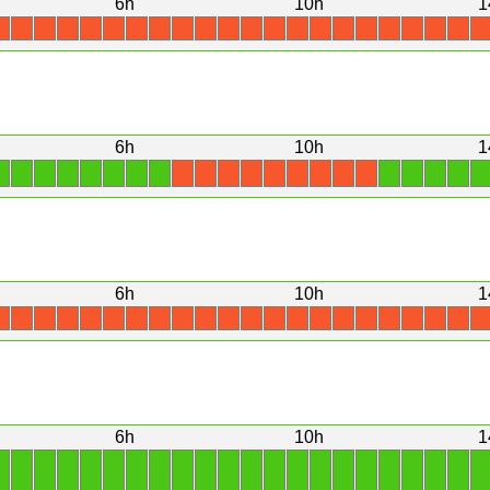
6h
10h
1
X
X
X
X
X
X
X
X
X
X
X
X
X
X
X
X
X
X
X
X
X
X
6h
10h
1
1
1
1
1
1
1
1
1
1
1
1
1
1
X
X
X
X
X
X
X
X
X
6h
10h
1
X
X
X
X
X
X
X
X
X
X
X
X
X
X
X
X
X
X
X
X
X
X
6h
10h
1
1
1
1
1
1
1
1
1
1
1
1
1
1
1
1
1
1
1
1
1
1
1