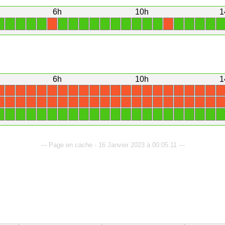
6h
10h
1
1
1
1
1
1
1
1
1
1
1
1
1
1
1
1
1
1
1
1
1
X
X
6h
10h
1
X
X
X
X
X
X
X
X
X
X
X
X
X
X
X
X
X
X
X
X
X
X
X
X
X
X
X
X
X
X
X
X
X
X
X
X
X
X
X
X
X
X
X
X
1
1
1
1
1
1
1
1
1
1
1
1
1
1
1
1
1
1
1
1
1
1
--- Page en cache - 16 Janvier 2023 à 00:05:11 ---