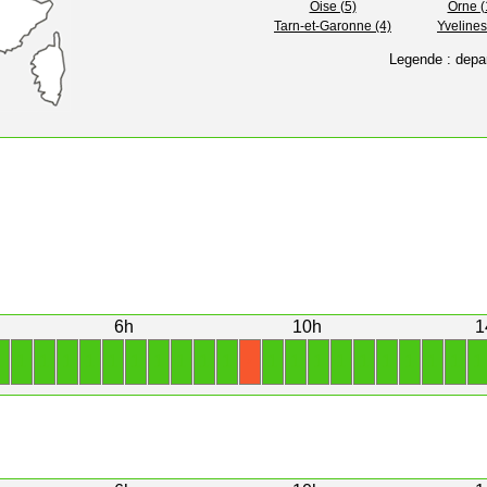
Oise (5)
Orne (
Tarn-et-Garonne (4)
Yvelines
Legende : depa
6h
10h
1
1
1
1
1
1
1
1
1
1
1
1
1
1
1
1
1
1
1
1
1
1
X