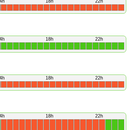
4h
18h
22h
X
X
X
X
X
X
X
X
X
X
X
X
X
X
X
X
X
X
X
X
4h
18h
22h
1
1
1
1
1
1
1
1
1
1
1
1
1
1
1
1
1
1
1
1
4h
18h
22h
X
X
X
X
X
X
X
X
X
X
X
X
X
X
X
X
X
X
X
X
4h
18h
22h
1
1
1
X
X
X
X
X
X
X
X
X
X
X
X
X
X
X
X
X