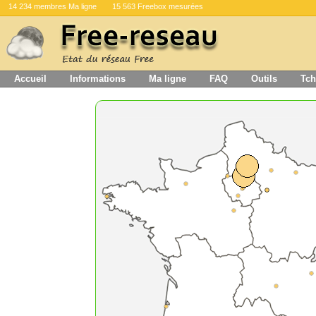
14 234 membres Ma ligne
15 563 Freebox mesurées
Accueil
Informations
Ma ligne
FAQ
Outils
Tch