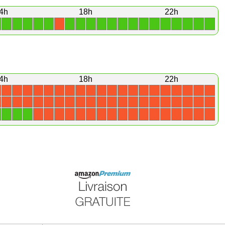
4h
18h
22h
1
1
1
1
1
1
1
1
1
1
1
1
1
1
1
1
1
1
1
X
4h
18h
22h
X
X
X
X
X
X
X
X
X
X
X
X
X
X
X
X
X
X
X
X
X
X
X
X
X
X
X
X
X
X
X
X
X
X
X
X
X
X
X
X
1
1
1
X
X
X
X
X
X
X
X
X
X
X
X
X
X
X
X
X