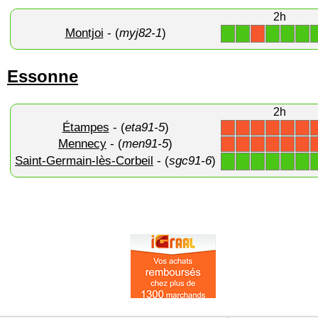
2h
Montjoi
- (
myj82-1
)
1
1
1
1
1
X
Essonne
2h
Étampes
- (
eta91-5
)
X
X
X
X
X
X
Mennecy
- (
men91-5
)
X
X
X
X
X
X
Saint-Germain-lès-Corbeil
- (
sgc91-6
)
1
1
1
1
1
1