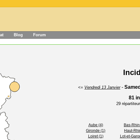
at
Blog
Forum
Inci
-
Samedi
<=
Vendredi 13 Janvier
81 i
29 répartite
Aube (4)
Bas-Rhin
Gironde (1)
Haut-Rhi
Loiret (1)
Lot-et-Garo