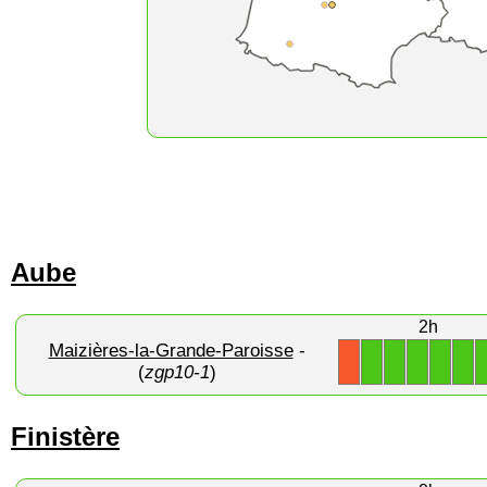
Aube
2h
Maizières-la-Grande-Paroisse
-
1
1
1
1
1
X
(
zgp10-1
)
Finistère