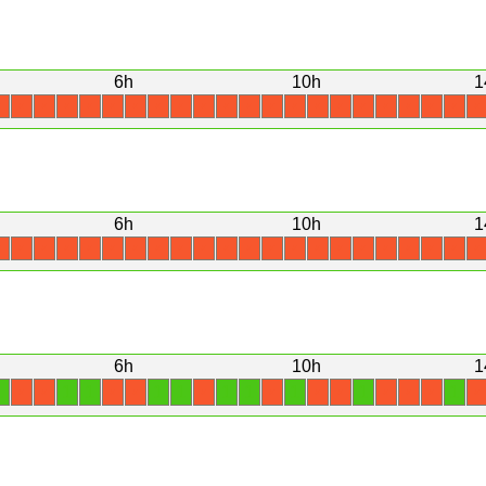
6h
10h
1
X
X
X
X
X
X
X
X
X
X
X
X
X
X
X
X
X
X
X
X
X
X
6h
10h
1
X
X
X
X
X
X
X
X
X
X
X
X
X
X
X
X
X
X
X
X
X
X
6h
10h
1
1
1
1
1
1
1
1
1
1
1
X
X
X
X
X
X
X
X
X
X
X
X