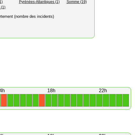
1)
Pyrénées-Atlantiques (1)
Somme (19)
 (1)
rtement (nombre des incidents)
4h
18h
22h
1
1
1
1
1
1
1
1
1
1
1
1
1
1
1
1
1
1
X
X