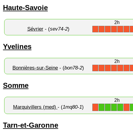
Haute-Savoie
2h
Sévrier
- (
sev74-2
)
X
X
X
X
X
X
Yvelines
2h
Bonnières-sur-Seine
- (
bon78-2
)
X
X
X
X
X
X
Somme
2h
Marquivillers (med)
- (
1mq80-1
)
1
1
1
1
X
X
Tarn-et-Garonne