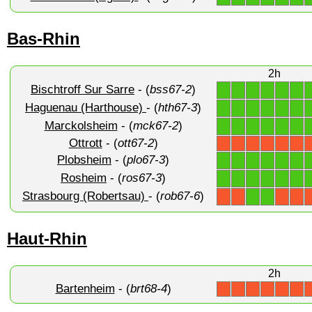
Bas-Rhin
2h
Bischtroff Sur Sarre
- (
bss67-2
)
1
1
1
1
1
1
Haguenau (Harthouse)
- (
hth67-3
)
1
1
1
1
1
1
Marckolsheim
- (
mck67-2
)
1
1
1
1
1
1
Ottrott
- (
ott67-2
)
X
X
X
X
X
X
Plobsheim
- (
plo67-3
)
1
1
1
1
1
1
Rosheim
- (
ros67-3
)
1
1
1
1
1
1
Strasbourg (Robertsau)
- (
rob67-6
)
1
1
X
X
X
X
Haut-Rhin
2h
Bartenheim
- (
brt68-4
)
X
X
X
X
X
X