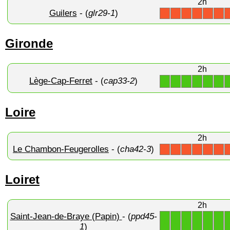
2h
Guilers
- (
glr29-1
)
X
X
X
X
X
X
Gironde
2h
Lège-Cap-Ferret
- (
cap33-2
)
1
1
1
1
1
1
Loire
2h
Le Chambon-Feugerolles
- (
cha42-3
)
X
X
X
X
X
X
Loiret
2h
Saint-Jean-de-Braye (Papin)
- (
ppd45-
1
1
1
1
1
1
1
)