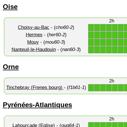
Oise
2h
Choisy-au-Bac
- (
cho60-2
)
1
1
1
1
1
1
Hermes
- (
her60-2
)
1
1
1
1
1
1
Mouy
- (
mou60-3
)
1
1
1
1
1
1
Nanteuil-le-Haudouin
- (
nan60-3
)
1
1
1
1
1
1
Orne
2h
Tinchebray (Frenes bourg)
- (
f1b61-1
)
1
1
1
1
1
1
Pyrénées-Atlantiques
2h
Lahourcade (Eglise)
- (
oug64-1
)
1
1
1
1
1
1