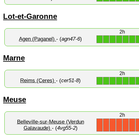
Lot-et-Garonne
2h
Agen (Paganel)
- (
agn47-6
)
1
1
1
1
1
1
Marne
2h
Reims (Ceres)
- (
cer51-8
)
1
1
1
1
1
1
Meuse
2h
Belleville-sur-Meuse (Verdun
X
X
X
X
X
X
Galavaude)
- (
4vg55-2
)