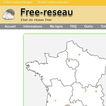
14 234 membres Ma ligne
15 563 Freebox mesurées
Accueil
Informations
Ma ligne
FAQ
Outils
Tch