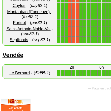
Caylus
- (
cay82-1
)
1
1
1
1
1
1
1
1
1
1
1
X
X
X
Montauban (Fonneuve)
-
1
1
1
1
1
1
1
1
1
1
1
X
X
X
(
foe82-1
)
Parisot
- (
par82-1
)
1
1
1
1
1
1
1
1
1
1
1
X
X
X
Saint-Antonin-Noble-Val
-
1
1
1
1
1
1
1
1
1
1
1
X
X
X
(
san82-1
)
Septfonds
- (
sep82-1
)
1
1
1
1
1
1
1
1
1
1
1
X
X
X
Vendée
2h
6h
Le Bernard
- (
5ld85-1
)
1
1
1
1
1
1
1
1
1
1
1
1
1
1
--- Page en cach