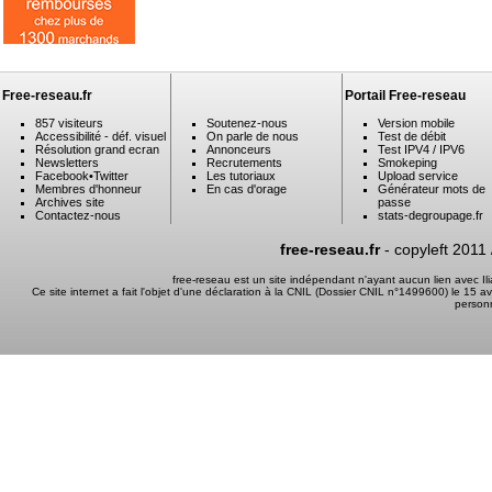
Free-reseau.fr
Portail Free-reseau
857 visiteurs
Soutenez-nous
Version mobile
Accessibilité - déf. visuel
On parle de nous
Test de débit
Résolution grand ecran
Annonceurs
Test IPV4 / IPV6
Newsletters
Recrutements
Smokeping
Facebook
•
Twitter
Les tutoriaux
Upload service
Membres d'honneur
En cas d'orage
Générateur mots de
Archives site
passe
Contactez-nous
stats-degroupage.fr
free-reseau.fr
- copyleft 2011
free-reseau est un site indépendant n'ayant aucun lien avec I
Ce site internet a fait l'objet d'une déclaration à la CNIL (Dossier CNIL n°1499600) le 15 a
person