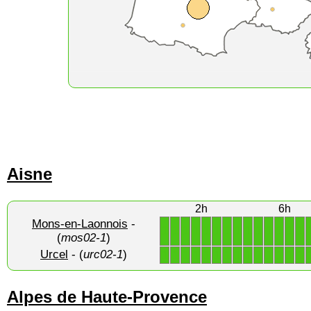
Aisne
2h
6h
Mons-en-Laonnois
-
1
1
1
1
1
1
1
1
1
1
1
1
1
1
(
mos02-1
)
Urcel
- (
urc02-1
)
1
1
1
1
1
1
1
1
1
1
1
1
1
1
Alpes de Haute-Provence