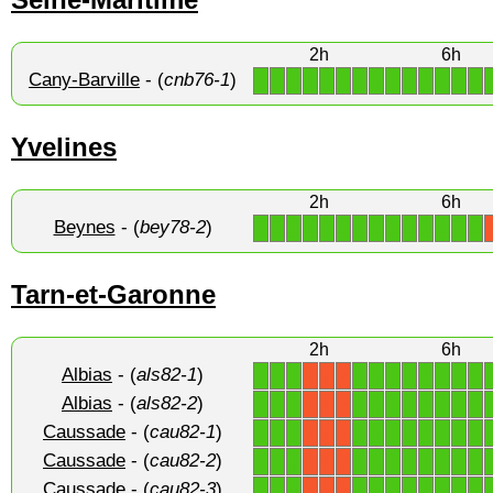
2h
6h
Cany-Barville
- (
cnb76-1
)
1
1
1
1
1
1
1
1
1
1
1
1
1
1
Yvelines
2h
6h
Beynes
- (
bey78-2
)
1
1
1
1
1
1
1
1
1
1
1
1
1
1
Tarn-et-Garonne
2h
6h
Albias
- (
als82-1
)
1
1
1
1
1
1
1
1
1
1
1
X
X
X
Albias
- (
als82-2
)
1
1
1
1
1
1
1
1
1
1
1
X
X
X
Caussade
- (
cau82-1
)
1
1
1
1
1
1
1
1
1
1
1
X
X
X
Caussade
- (
cau82-2
)
1
1
1
1
1
1
1
1
1
1
1
X
X
X
Caussade
- (
cau82-3
)
1
1
1
1
1
1
1
1
1
1
1
X
X
X