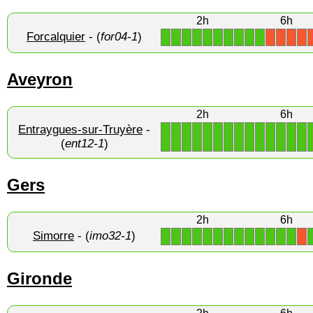
2h
6h
Forcalquier
- (
for04-1
)
1
1
1
1
1
1
1
1
1
1
X
X
X
X
Aveyron
2h
6h
Entraygues-sur-Truyère
-
1
1
1
1
1
1
1
1
1
1
1
1
1
1
(
ent12-1
)
Gers
2h
6h
Simorre
- (
imo32-1
)
1
1
1
1
1
1
1
1
1
1
1
1
1
X
Gironde