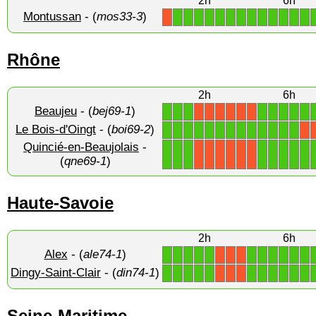
2h
6h
Montussan
- (
mos33-3
)
1
1
1
1
1
1
1
1
1
1
1
1
1
X
Rhône
2h
6h
Beaujeu
- (
bej69-1
)
1
1
1
1
1
1
1
1
X
X
X
X
X
X
Le Bois-d'Oingt
- (
boi69-2
)
1
1
1
1
1
1
1
1
1
1
1
1
1
X
Quincié-en-Beaujolais
-
1
1
1
1
1
1
1
1
X
X
X
X
X
X
(
qne69-1
)
Haute-Savoie
2h
6h
Alex
- (
ale74-1
)
1
1
1
1
1
1
1
1
1
1
1
X
X
X
Dingy-Saint-Clair
- (
din74-1
)
1
1
1
1
1
1
1
1
1
1
1
X
X
X
Seine-Maritime