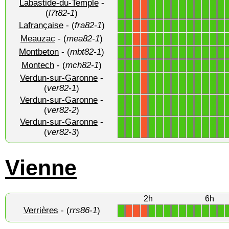
Labastide-du-Temple
-
1
1
1
1
1
1
1
1
1
1
1
1
X
X
(
l7t82-1
)
Lafrançaise
- (
fra82-1
)
1
1
1
1
1
1
1
1
1
1
1
1
X
X
Meauzac
- (
mea82-1
)
1
1
1
1
1
1
1
1
1
1
1
1
X
X
Montbeton
- (
mbt82-1
)
1
1
1
1
1
1
1
1
1
1
1
1
X
X
Montech
- (
mch82-1
)
1
1
1
1
1
1
1
1
1
1
1
1
1
X
Verdun-sur-Garonne
-
1
1
1
1
1
1
1
1
1
1
1
1
1
X
(
ver82-1
)
Verdun-sur-Garonne
-
1
1
1
1
1
1
1
1
1
1
1
1
1
X
(
ver82-2
)
Verdun-sur-Garonne
-
1
1
1
1
1
1
1
1
1
1
1
1
1
X
(
ver82-3
)
Vienne
2h
6h
Verrières
- (
rrs86-1
)
1
1
1
1
1
1
1
1
1
1
1
X
X
X