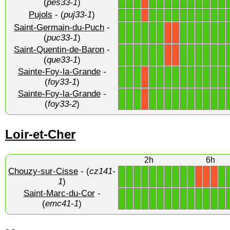
(
pes33-1
)
Pujols
- (
puj33-1
)
1
1
1
1
1
1
1
1
1
1
1
1
1
X
Saint-Germain-du-Puch
-
1
1
1
1
1
1
1
1
1
1
1
1
X
X
(
puc33-1
)
Saint-Quentin-de-Baron
-
1
1
1
1
1
1
1
1
1
1
1
1
X
X
(
que33-1
)
Sainte-Foy-la-Grande
-
1
1
1
1
1
1
1
1
1
1
1
1
1
X
(
foy33-1
)
Sainte-Foy-la-Grande
-
1
1
1
1
1
1
1
1
1
1
1
1
1
X
(
foy33-2
)
Loir-et-Cher
2h
6h
Chouzy-sur-Cisse
- (
cz141-
1
1
1
1
1
1
1
1
1
1
1
X
X
X
1
)
Saint-Marc-du-Cor
-
1
1
1
1
1
1
1
1
1
1
1
1
1
1
(
emc41-1
)