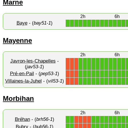
Marne
2h
6h
Baye
- (
bay51-1
)
1
1
1
1
1
1
1
1
1
1
1
1
1
1
Mayenne
2h
6h
Javron-les-Chapelles
-
1
1
1
1
1
1
1
1
1
1
1
X
X
X
(
jav53-1
)
Pré-en-Pail
- (
pep53-1
)
1
1
1
1
1
1
1
1
1
1
1
X
X
X
Villaines-la-Juhel
- (
vil53-1
)
1
1
1
1
1
1
1
1
1
1
1
X
X
X
Morbihan
2h
6h
Bréhan
- (
brh56-1
)
1
1
1
1
1
1
1
1
1
1
X
X
X
X
Bubry
- (
bub56-1
)
1
1
1
1
1
1
1
1
1
1
X
X
X
X