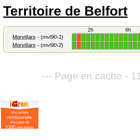
Territoire de Belfort
2h
6h
Morvillars
- (
mvl90-1
)
1
1
1
1
1
1
1
1
1
1
1
1
1
X
Morvillars
- (
mvl90-2
)
1
1
1
1
1
1
1
1
1
1
1
1
1
X
--- Page en cache - 11