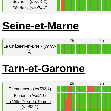
Sévrier
- (
sev74-1
)
1
1
1
1
1
1
1
1
1
1
1
1
1
X
Sévrier
- (
sev74-2
)
1
1
1
1
1
1
1
1
1
1
1
1
1
X
Seine-et-Marne
2h
6h
Le Châtelet-en-Brie
- (
cht77-
1
1
1
1
1
1
1
1
1
1
1
1
1
1
1
)
Tarn-et-Garonne
2h
6h
Escatalens
- (
es782-1
)
1
1
1
1
1
1
1
1
1
1
1
X
X
X
Finhan
- (
fin82-1
)
1
1
1
1
1
1
1
1
1
1
1
1
1
X
La Ville-Dieu-du-Temple
-
1
1
1
1
1
1
1
1
1
1
1
1
X
X
(
vte82-1
)