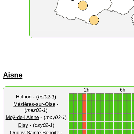
Aisne
2h
6h
Holnon
- (
hol02-1
)
1
1
1
1
1
1
1
1
1
1
1
1
1
X
Mézières-sur-Oise
-
1
1
1
1
1
1
1
1
1
1
1
1
1
X
(
mez02-1
)
Moÿ-de-l'Aisne
- (
moy02-1
)
1
1
1
1
1
1
1
1
1
1
1
1
1
X
Oisy
- (
osy02-1
)
1
1
1
1
1
1
1
1
1
1
1
1
1
X
Origny-Sainte-Benoite
-