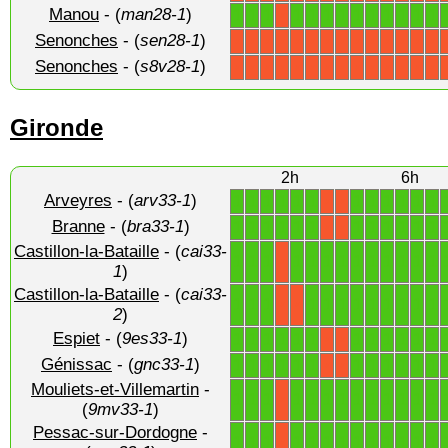
Manou
- (
man28-1
)
1
1
1
1
1
1
1
1
1
1
1
1
1
X
Senonches
- (
sen28-1
)
X
X
X
X
X
X
X
X
X
X
X
X
X
X
Senonches
- (
s8v28-1
)
X
X
X
X
X
X
X
X
X
X
X
X
X
X
Gironde
2h
6h
Arveyres
- (
arv33-1
)
1
1
1
1
1
1
1
1
1
1
1
1
X
X
Branne
- (
bra33-1
)
1
1
1
1
1
1
1
1
1
1
1
1
X
X
Castillon-la-Bataille
- (
cai33-
1
1
1
1
1
1
1
1
1
1
1
1
1
X
1
)
Castillon-la-Bataille
- (
cai33-
1
1
1
1
1
1
1
1
1
1
1
1
X
X
2
)
Espiet
- (
9es33-1
)
1
1
1
1
1
1
1
1
1
1
1
1
X
X
Génissac
- (
gnc33-1
)
1
1
1
1
1
1
1
1
1
1
1
1
X
X
Mouliets-et-Villemartin
-
1
1
1
1
1
1
1
1
1
1
1
1
1
X
(
9mv33-1
)
Pessac-sur-Dordogne
-
1
1
1
1
1
1
1
1
1
1
1
1
1
X