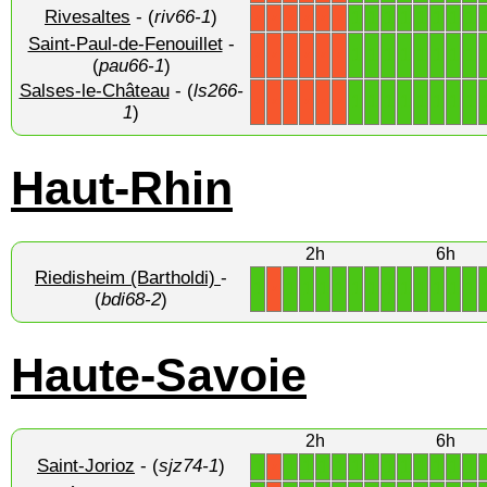
Rivesaltes
- (
riv66-1
)
1
1
1
1
1
1
1
1
X
X
X
X
X
X
Saint-Paul-de-Fenouillet
-
1
1
1
1
1
1
1
1
X
X
X
X
X
X
(
pau66-1
)
Salses-le-Château
- (
ls266-
1
1
1
1
1
1
1
1
X
X
X
X
X
X
1
)
Haut-Rhin
2h
6h
Riedisheim (Bartholdi)
-
1
1
1
1
1
1
1
1
1
1
1
1
1
X
(
bdi68-2
)
Haute-Savoie
2h
6h
Saint-Jorioz
- (
sjz74-1
)
1
1
1
1
1
1
1
1
1
1
1
1
1
X