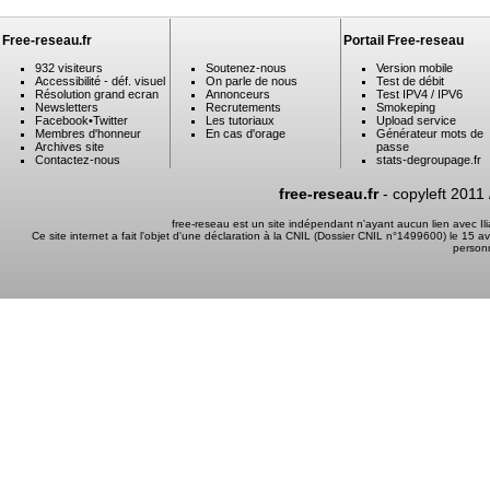
Free-reseau.fr
Portail Free-reseau
932 visiteurs
Soutenez-nous
Version mobile
Accessibilité - déf. visuel
On parle de nous
Test de débit
Résolution grand ecran
Annonceurs
Test IPV4 / IPV6
Newsletters
Recrutements
Smokeping
Facebook
•
Twitter
Les tutoriaux
Upload service
Membres d'honneur
En cas d'orage
Générateur mots de
Archives site
passe
Contactez-nous
stats-degroupage.fr
free-reseau.fr
- copyleft 2011
free-reseau est un site indépendant n'ayant aucun lien avec I
Ce site internet a fait l'objet d'une déclaration à la CNIL (Dossier CNIL n°1499600) le 15 a
person