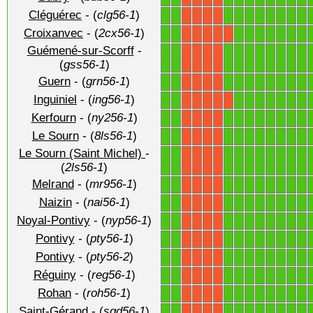
Cléguérec
- (
clg56-1
)
1
1
1
1
1
1
1
1
1
1
X
X
X
X
Croixanvec
- (
2cx56-1
)
1
1
1
1
1
1
1
1
1
X
X
X
X
X
Guémené-sur-Scorff
-
1
1
1
1
1
1
1
1
1
1
X
X
X
X
(
gss56-1
)
Guern
- (
grn56-1
)
1
1
1
1
1
1
1
1
1
1
X
X
X
X
Inguiniel
- (
ing56-1
)
1
1
1
1
1
1
1
1
1
X
X
X
X
X
Kerfourn
- (
ny256-1
)
1
1
1
1
1
1
1
1
1
1
X
X
X
X
Le Sourn
- (
8ls56-1
)
1
1
1
1
1
1
1
1
1
1
X
X
X
X
Le Sourn (Saint Michel)
-
1
1
1
1
1
1
1
1
1
1
X
X
X
X
(
2ls56-1
)
Melrand
- (
mr956-1
)
1
1
1
1
1
1
1
1
1
1
X
X
X
X
Naizin
- (
nai56-1
)
1
1
1
1
1
1
1
1
1
1
X
X
X
X
Noyal-Pontivy
- (
nyp56-1
)
1
1
1
1
1
1
1
1
1
1
X
X
X
X
Pontivy
- (
pty56-1
)
1
1
1
1
1
1
1
1
1
1
X
X
X
X
Pontivy
- (
pty56-2
)
1
1
1
1
1
1
1
1
1
1
X
X
X
X
Réguiny
- (
reg56-1
)
1
1
1
1
1
1
1
1
1
1
X
X
X
X
Rohan
- (
roh56-1
)
1
1
1
1
1
1
1
1
1
1
X
X
X
X
Saint-Gérand
- (
sgd56-1
)
1
1
1
1
1
1
1
1
1
1
X
X
X
X