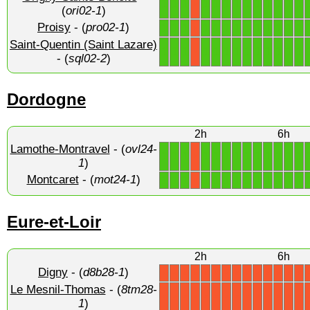
1
1
1
1
1
1
1
1
1
1
1
1
1
X
(
ori02-1
)
Proisy
- (
pro02-1
)
1
1
1
1
1
1
1
1
1
1
1
1
1
X
Saint-Quentin (Saint Lazare)
1
1
1
1
1
1
1
1
1
1
1
1
1
X
- (
sql02-2
)
Dordogne
2h
6h
Lamothe-Montravel
- (
ovl24-
1
1
1
1
1
1
1
1
1
1
1
1
1
X
1
)
Montcaret
- (
mot24-1
)
1
1
1
1
1
1
1
1
1
1
1
1
1
X
Eure-et-Loir
2h
6h
Digny
- (
d8b28-1
)
X
X
X
X
X
X
X
X
X
X
X
X
X
X
Le Mesnil-Thomas
- (
8tm28-
X
X
X
X
X
X
X
X
X
X
X
X
X
X
1
)