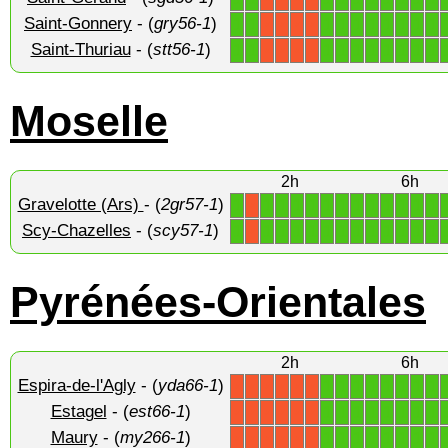
Saint-Gonnery
- (
gry56-1
)
1
1
1
1
1
1
1
1
1
1
X
X
X
X
Saint-Thuriau
- (
stt56-1
)
1
1
1
1
1
1
1
1
1
1
X
X
X
X
Moselle
2h
6h
Gravelotte (Ars)
- (
2gr57-1
)
1
1
1
1
1
1
1
1
1
1
1
1
1
X
Scy-Chazelles
- (
scy57-1
)
1
1
1
1
1
1
1
1
1
1
1
1
1
X
Pyrénées-Orientales
2h
6h
Espira-de-l'Agly
- (
yda66-1
)
1
1
1
1
1
1
1
1
X
X
X
X
X
X
Estagel
- (
est66-1
)
1
1
1
1
1
1
1
1
X
X
X
X
X
X
Maury
- (
my266-1
)
1
1
1
1
1
1
1
1
X
X
X
X
X
X