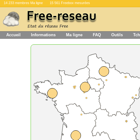
14 233 membres Ma ligne
15 561 Freebox mesurées
Accueil
Informations
Ma ligne
FAQ
Outils
Tch