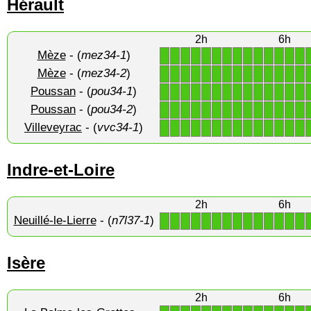
Hérault
2h
6h
Mèze
- (
mez34-1
)
1
1
1
1
1
1
1
1
1
1
1
1
1
1
Mèze
- (
mez34-2
)
1
1
1
1
1
1
1
1
1
1
1
1
1
1
Poussan
- (
pou34-1
)
1
1
1
1
1
1
1
1
1
1
1
1
1
1
Poussan
- (
pou34-2
)
1
1
1
1
1
1
1
1
1
1
1
1
1
1
Villeveyrac
- (
vvc34-1
)
1
1
1
1
1
1
1
1
1
1
1
1
1
1
Indre-et-Loire
2h
6h
Neuillé-le-Lierre
- (
n7l37-1
)
1
1
1
1
1
1
1
1
1
1
1
1
1
1
Isère
2h
6h