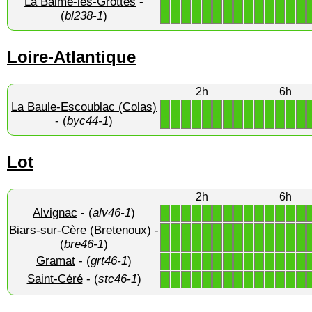
La Balme-les-Grottes
-
1
1
1
1
1
1
1
1
1
1
1
1
1
1
(
bl238-1
)
Loire-Atlantique
2h
6h
La Baule-Escoublac (Colas)
1
1
1
1
1
1
1
1
1
1
1
1
1
1
- (
byc44-1
)
Lot
2h
6h
Alvignac
- (
alv46-1
)
1
1
1
1
1
1
1
1
1
1
1
1
1
1
Biars-sur-Cère (Bretenoux)
-
1
1
1
1
1
1
1
1
1
1
1
1
1
1
(
bre46-1
)
Gramat
- (
grt46-1
)
1
1
1
1
1
1
1
1
1
1
1
1
1
1
Saint-Céré
- (
stc46-1
)
1
1
1
1
1
1
1
1
1
1
1
1
1
1