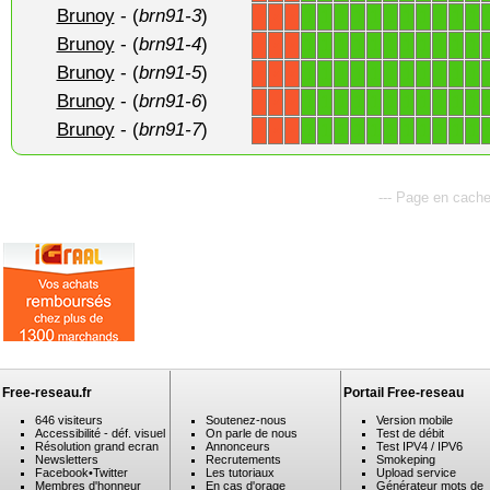
Brunoy
- (
brn91-3
)
1
1
1
1
1
1
1
1
1
1
1
X
X
X
Brunoy
- (
brn91-4
)
1
1
1
1
1
1
1
1
1
1
1
X
X
X
Brunoy
- (
brn91-5
)
1
1
1
1
1
1
1
1
1
1
1
X
X
X
Brunoy
- (
brn91-6
)
1
1
1
1
1
1
1
1
1
1
1
X
X
X
Brunoy
- (
brn91-7
)
1
1
1
1
1
1
1
1
1
1
1
X
X
X
--- Page en cache
Free-reseau.fr
Portail Free-reseau
646 visiteurs
Soutenez-nous
Version mobile
Accessibilité - déf. visuel
On parle de nous
Test de débit
Résolution grand ecran
Annonceurs
Test IPV4 / IPV6
Newsletters
Recrutements
Smokeping
Facebook
•
Twitter
Les tutoriaux
Upload service
Membres d'honneur
En cas d'orage
Générateur mots de