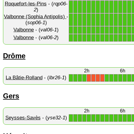
Roquefort-les-Pins
- (
rqp06-
1
1
1
1
1
1
1
1
1
1
1
1
1
1
2
)
Valbonne (Sophia Antipolis)
-
1
1
1
1
1
1
1
1
1
1
1
1
1
1
(
sop06-1
)
Valbonne
- (
val06-1
)
1
1
1
1
1
1
1
1
1
1
1
1
1
1
Valbonne
- (
val06-2
)
1
1
1
1
1
1
1
1
1
1
1
1
1
1
Drôme
2h
6h
La Bâtie-Rolland
- (
lbr26-1
)
1
1
1
1
1
1
1
1
1
1
X
X
X
X
Gers
2h
6h
Seysses-Savès
- (
yse32-1
)
1
1
1
1
1
1
1
1
1
1
1
1
1
1