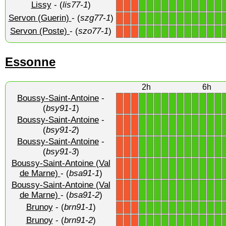
Lissy
- (
lis77-1
)
1
1
1
1
1
1
1
1
1
1
1
X
X
X
Servon (Guerin)
- (
szg77-1
)
1
1
1
1
1
1
1
1
1
1
1
X
X
X
Servon (Poste)
- (
szo77-1
)
1
1
1
1
1
1
1
1
1
1
1
X
X
X
Essonne
2h
6h
Boussy-Saint-Antoine
-
1
1
1
1
1
1
1
1
1
1
1
X
X
X
(
bsy91-1
)
Boussy-Saint-Antoine
-
1
1
1
1
1
1
1
1
1
1
1
X
X
X
(
bsy91-2
)
Boussy-Saint-Antoine
-
1
1
1
1
1
1
1
1
1
1
1
X
X
X
(
bsy91-3
)
Boussy-Saint-Antoine (Val
1
1
1
1
1
1
1
1
1
1
1
X
X
X
de Marne)
- (
bsa91-1
)
Boussy-Saint-Antoine (Val
1
1
1
1
1
1
1
1
1
1
1
X
X
X
de Marne)
- (
bsa91-2
)
Brunoy
- (
brn91-1
)
1
1
1
1
1
1
1
1
1
1
1
X
X
X
Brunoy
- (
brn91-2
)
1
1
1
1
1
1
1
1
1
1
1
X
X
X