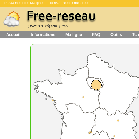
14 233 membres Ma ligne
15 562 Freebox mesurées
Accueil
Informations
Ma ligne
FAQ
Outils
Tch