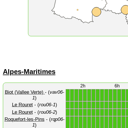
Alpes-Maritimes
2h
6h
Biot (Vallee Verte)
- (
vav06-
1
1
1
1
1
1
1
1
1
1
1
1
1
1
1
)
Le Rouret
- (
rou06-1
)
1
1
1
1
1
1
1
1
1
1
1
1
1
1
Le Rouret
- (
rou06-2
)
1
1
1
1
1
1
1
1
1
1
1
1
1
1
Roquefort-les-Pins
- (
rqp06-
1
1
1
1
1
1
1
1
1
1
1
1
1
1
1
)