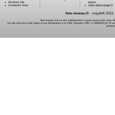
Archives site
passe
Contactez-nous
stats-degroupage.fr
free-reseau.fr
- copyleft 2011
free-reseau est un site indépendant n'ayant aucun lien avec I
Ce site internet a fait l'objet d'une déclaration à la CNIL (Dossier CNIL n°1499600) le 15 a
person