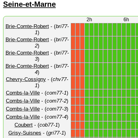
Seine-et-Marne
2h
6h
Brie-Comte-Robert
- (
bri77-
1
1
1
1
1
1
1
1
1
1
1
X
X
X
1
)
Brie-Comte-Robert
- (
bri77-
1
1
1
1
1
1
1
1
1
1
1
X
X
X
2
)
Brie-Comte-Robert
- (
bri77-
1
1
1
1
1
1
1
1
1
1
1
X
X
X
3
)
Brie-Comte-Robert
- (
bri77-
1
1
1
1
1
1
1
1
1
1
1
X
X
X
4
)
Chevry-Cossigny
- (
chv77-
1
1
1
1
1
1
1
1
1
1
1
X
X
X
1
)
Combs-la-Ville
- (
com77-1
)
1
1
1
1
1
1
1
1
1
1
1
X
X
X
Combs-la-Ville
- (
com77-2
)
1
1
1
1
1
1
1
1
1
1
1
X
X
X
Combs-la-Ville
- (
com77-3
)
1
1
1
1
1
1
1
1
1
1
1
X
X
X
Combs-la-Ville
- (
com77-4
)
1
1
1
1
1
1
1
1
1
1
1
X
X
X
Coubert
- (
cob77-1
)
1
1
1
1
1
1
1
1
1
1
1
X
X
X
Grisy-Suisnes
- (
gri77-1
)
1
1
1
1
1
1
1
1
1
1
1
X
X
X