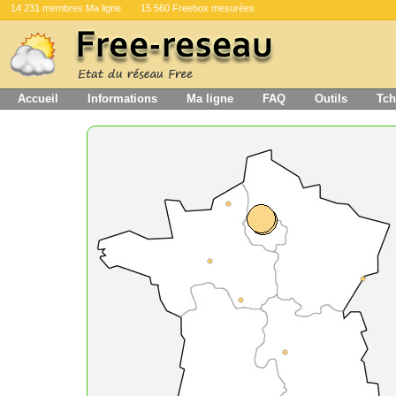
14 231 membres Ma ligne
15 560 Freebox mesurées
Accueil
Informations
Ma ligne
FAQ
Outils
Tch