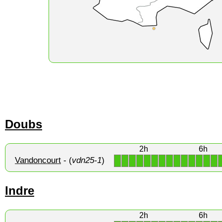
Doubs
2h
6h
Vandoncourt
- (
vdn25-1
)
1
1
1
1
1
1
1
1
1
1
1
1
1
1
Indre
2h
6h