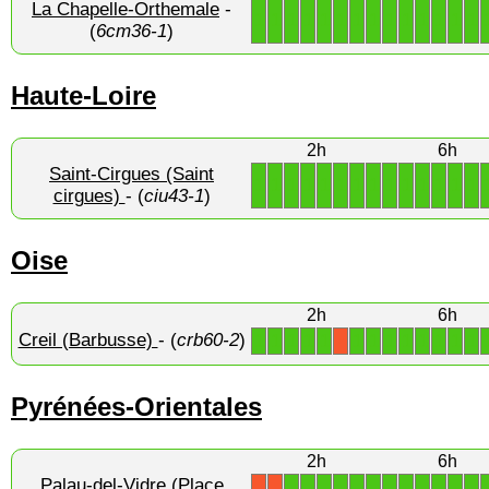
La Chapelle-Orthemale
-
1
1
1
1
1
1
1
1
1
1
1
1
1
1
(
6cm36-1
)
Haute-Loire
2h
6h
Saint-Cirgues (Saint
1
1
1
1
1
1
1
1
1
1
1
1
1
1
cirgues)
- (
ciu43-1
)
Oise
2h
6h
Creil (Barbusse)
- (
crb60-2
)
1
1
1
1
1
1
1
1
1
1
1
1
1
X
Pyrénées-Orientales
2h
6h
Palau-del-Vidre (Place