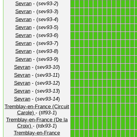
Sevran
- (
sev93-2
)
1
1
1
1
1
1
1
1
1
1
1
1
1
1
Sevran
- (
sev93-3
)
1
1
1
1
1
1
1
1
1
1
1
1
1
1
Sevran
- (
sev93-4
)
1
1
1
1
1
1
1
1
1
1
1
1
1
1
Sevran
- (
sev93-5
)
1
1
1
1
1
1
1
1
1
1
1
1
1
1
Sevran
- (
sev93-6
)
1
1
1
1
1
1
1
1
1
1
1
1
1
1
Sevran
- (
sev93-7
)
1
1
1
1
1
1
1
1
1
1
1
1
1
1
Sevran
- (
sev93-8
)
1
1
1
1
1
1
1
1
1
1
1
1
1
1
Sevran
- (
sev93-9
)
1
1
1
1
1
1
1
1
1
1
1
1
1
1
Sevran
- (
sev93-10
)
1
1
1
1
1
1
1
1
1
1
1
1
1
1
Sevran
- (
sev93-11
)
1
1
1
1
1
1
1
1
1
1
1
1
1
1
Sevran
- (
sev93-12
)
1
1
1
1
1
1
1
1
1
1
1
1
1
1
Sevran
- (
sev93-13
)
1
1
1
1
1
1
1
1
1
1
1
1
1
1
Sevran
- (
sev93-14
)
1
1
1
1
1
1
1
1
1
1
1
1
1
1
Tremblay-en-France (Circuit
1
1
1
1
1
1
1
1
1
1
1
1
1
1
Carole)
- (
tlf93-1
)
Tremblay-en-France (De la
1
1
1
1
1
1
1
1
1
1
1
1
1
1
Croix)
- (
tdx93-1
)
Tremblay-en-France
1
1
1
1
1
1
1
1
1
1
1
1
1
1