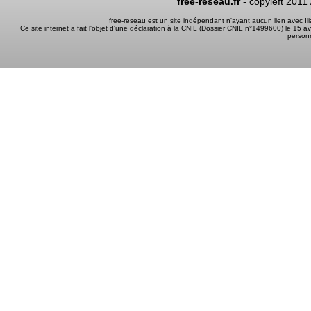
free-reseau.fr
- copyleft 2011
free-reseau est un site indépendant n'ayant aucun lien avec I
Ce site internet a fait l'objet d'une déclaration à la CNIL (Dossier CNIL n°1499600) le 15 a
person