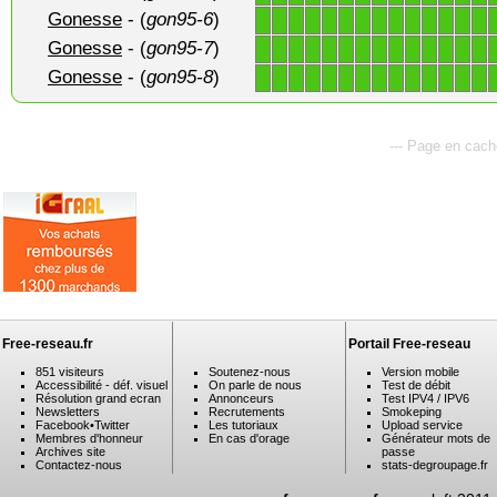
Gonesse
- (
gon95-6
)
1
1
1
1
1
1
1
1
1
1
1
1
1
1
Gonesse
- (
gon95-7
)
1
1
1
1
1
1
1
1
1
1
1
1
1
1
Gonesse
- (
gon95-8
)
1
1
1
1
1
1
1
1
1
1
1
1
1
1
--- Page en cache
Free-reseau.fr
Portail Free-reseau
851 visiteurs
Soutenez-nous
Version mobile
Accessibilité - déf. visuel
On parle de nous
Test de débit
Résolution grand ecran
Annonceurs
Test IPV4 / IPV6
Newsletters
Recrutements
Smokeping
Facebook
•
Twitter
Les tutoriaux
Upload service
Membres d'honneur
En cas d'orage
Générateur mots de
Archives site
passe
Contactez-nous
stats-degroupage.fr