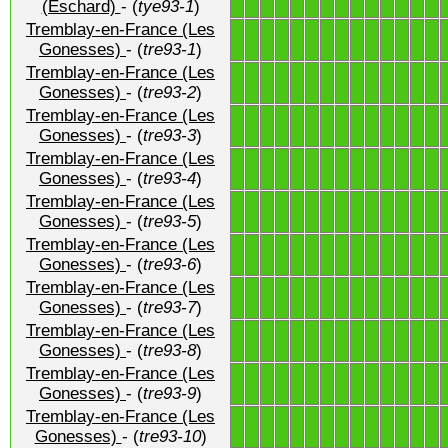
(Eschard)
- (
tye93-1
)
Tremblay-en-France (Les
1
1
1
1
1
1
1
1
1
1
1
1
1
1
Gonesses)
- (
tre93-1
)
Tremblay-en-France (Les
1
1
1
1
1
1
1
1
1
1
1
1
1
1
Gonesses)
- (
tre93-2
)
Tremblay-en-France (Les
1
1
1
1
1
1
1
1
1
1
1
1
1
1
Gonesses)
- (
tre93-3
)
Tremblay-en-France (Les
1
1
1
1
1
1
1
1
1
1
1
1
1
1
Gonesses)
- (
tre93-4
)
Tremblay-en-France (Les
1
1
1
1
1
1
1
1
1
1
1
1
1
1
Gonesses)
- (
tre93-5
)
Tremblay-en-France (Les
1
1
1
1
1
1
1
1
1
1
1
1
1
1
Gonesses)
- (
tre93-6
)
Tremblay-en-France (Les
1
1
1
1
1
1
1
1
1
1
1
1
1
1
Gonesses)
- (
tre93-7
)
Tremblay-en-France (Les
1
1
1
1
1
1
1
1
1
1
1
1
1
1
Gonesses)
- (
tre93-8
)
Tremblay-en-France (Les
1
1
1
1
1
1
1
1
1
1
1
1
1
1
Gonesses)
- (
tre93-9
)
Tremblay-en-France (Les
1
1
1
1
1
1
1
1
1
1
1
1
1
1
Gonesses)
- (
tre93-10
)