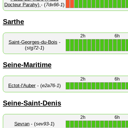
1
1
1
1
1
1
1
1
1
1
1
1
X
X
Docteur Parahy)
- (
7dx66-1
)
Sarthe
2h
6h
Saint-Georges-du-Bois
-
1
1
1
1
1
1
1
1
1
1
1
1
1
1
(
stg72-1
)
Seine-Maritime
2h
6h
Ectot-l'Auber
- (
e2a76-1
)
1
1
1
1
1
1
1
1
1
1
1
1
1
1
Seine-Saint-Denis
2h
6h
Sevran
- (
sev93-1
)
1
1
1
1
1
1
1
1
1
1
1
1
1
1