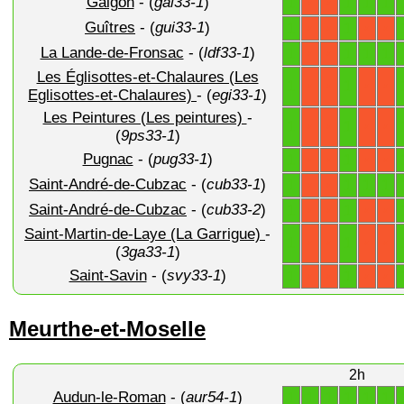
Galgon
- (
gal33-1
)
1
1
1
1
X
X
Guîtres
- (
gui33-1
)
1
1
X
X
X
X
La Lande-de-Fronsac
- (
ldf33-1
)
1
1
1
1
X
X
Les Églisottes-et-Chalaures (Les
1
1
X
X
X
X
Eglisottes-et-Chalaures)
- (
egi33-1
)
Les Peintures (Les peintures)
-
1
1
X
X
X
X
(
9ps33-1
)
Pugnac
- (
pug33-1
)
1
1
X
X
X
X
Saint-André-de-Cubzac
- (
cub33-1
)
1
1
1
1
X
X
Saint-André-de-Cubzac
- (
cub33-2
)
1
1
X
X
X
X
Saint-Martin-de-Laye (La Garrigue)
-
1
1
X
X
X
X
(
3ga33-1
)
Saint-Savin
- (
svy33-1
)
1
1
X
X
X
X
Meurthe-et-Moselle
2h
Audun-le-Roman
- (
aur54-1
)
1
1
1
1
1
1