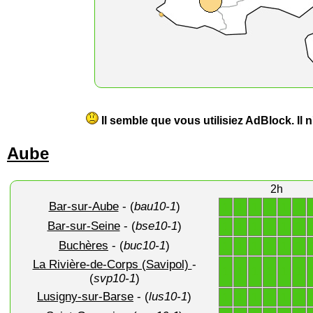
Il semble que vous utilisiez AdBlock. Il
Aube
2h
Bar-sur-Aube
- (
bau10-1
)
1
1
1
1
1
1
Bar-sur-Seine
- (
bse10-1
)
1
1
1
1
1
1
Buchères
- (
buc10-1
)
1
1
1
1
1
1
La Rivière-de-Corps (Savipol)
-
1
1
1
1
1
1
(
svp10-1
)
Lusigny-sur-Barse
- (
lus10-1
)
1
1
1
1
1
1