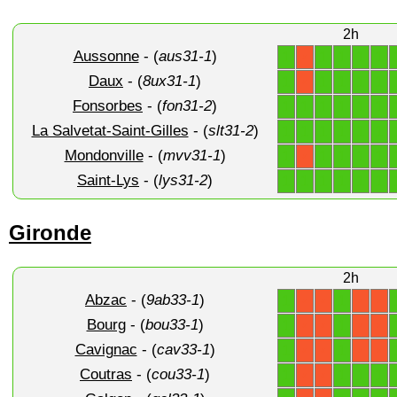
2h
Aussonne
- (
aus31-1
)
1
1
1
1
1
X
Daux
- (
8ux31-1
)
1
1
1
1
1
X
Fonsorbes
- (
fon31-2
)
1
1
1
1
1
1
La Salvetat-Saint-Gilles
- (
slt31-2
)
1
1
1
1
1
1
Mondonville
- (
mvv31-1
)
1
1
1
1
1
X
Saint-Lys
- (
lys31-2
)
1
1
1
1
1
1
Gironde
2h
Abzac
- (
9ab33-1
)
1
1
X
X
X
X
Bourg
- (
bou33-1
)
1
1
X
X
X
X
Cavignac
- (
cav33-1
)
1
1
X
X
X
X
Coutras
- (
cou33-1
)
1
1
1
1
X
X