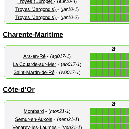
Troyes (Europe)
- (
eur10-4
)
1
1
1
1
1
1
Troyes (Jargondis)
- (
jar10-1
)
1
1
1
1
1
1
Troyes (Jargondis)
- (
jar10-2
)
1
1
1
1
1
1
Charente-Maritime
2h
Ars-en-Ré
- (
ag017-1
)
1
1
1
1
1
1
La Couarde-sur-Mer
- (
ab017-1
)
1
1
1
1
1
1
Saint-Martin-de-Ré
- (
w0017-1
)
1
1
1
1
1
1
Côte-d'Or
2h
Montbard
- (
mon21-1
)
1
1
1
1
1
1
Semur-en-Auxois
- (
sem21-1
)
1
1
1
1
1
1
Venarey-les-Laumes
- (
ven21-1
)
1
1
1
1
1
1