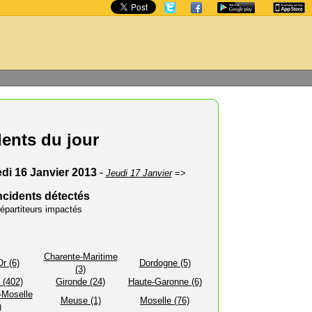
dents du jour
di 16 Janvier 2013
-
Jeudi 17 Janvier
=>
ncidents détectés
épartiteurs impactés
Charente-Maritime
r (6)
Dordogne (5)
(3)
 (402)
Gironde (24)
Haute-Garonne (6)
-Moselle
Meuse (1)
Moselle (76)
)