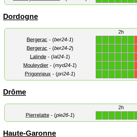
Dordogne
2h
Bergerac
- (
ber24-1
)
1
1
1
1
1
1
Bergerac
- (
ber24-2
)
1
1
1
1
1
1
Lalinde
- (
lal24-1
)
1
1
1
1
1
1
Mouleydier
- (
myd24-1
)
1
1
1
1
1
1
Prigonrieux
- (
pri24-1
)
1
1
1
1
1
1
Drôme
2h
Pierrelatte
- (
pie26-1
)
1
1
1
1
1
1
Haute-Garonne