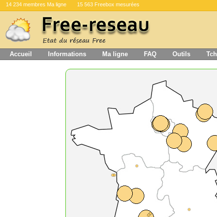
14 234 membres Ma ligne
15 563 Freebox mesurées
Accueil
Informations
Ma ligne
FAQ
Outils
Tch