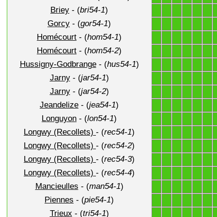
Briey
- (
bri54-1
)
1
1
1
1
1
1
Gorcy
- (
gor54-1
)
1
1
1
1
1
1
Homécourt
- (
hom54-1
)
1
1
1
1
1
1
Homécourt
- (
hom54-2
)
1
1
1
1
1
1
Hussigny-Godbrange
- (
hus54-1
)
1
1
1
1
1
1
Jarny
- (
jar54-1
)
1
1
1
1
1
1
Jarny
- (
jar54-2
)
1
1
1
1
1
1
Jeandelize
- (
jea54-1
)
1
1
1
1
1
1
Longuyon
- (
lon54-1
)
1
1
1
1
1
1
Longwy (Recollets)
- (
rec54-1
)
1
1
1
1
1
1
Longwy (Recollets)
- (
rec54-2
)
1
1
1
1
1
1
Longwy (Recollets)
- (
rec54-3
)
1
1
1
1
1
1
Longwy (Recollets)
- (
rec54-4
)
1
1
1
1
1
1
Mancieulles
- (
man54-1
)
1
1
1
1
1
1
Piennes
- (
pie54-1
)
1
1
1
1
1
1
Trieux
- (
tri54-1
)
1
1
1
1
1
1