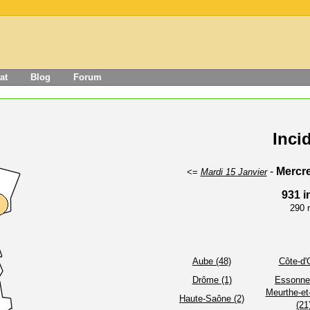
at
Blog
Forum
Inci
-
Mercre
<=
Mardi 15 Janvier
931 i
290 r
Aube (48)
Côte-d'O
Drôme (1)
Essonne
Meurthe-et
Haute-Saône (2)
(21