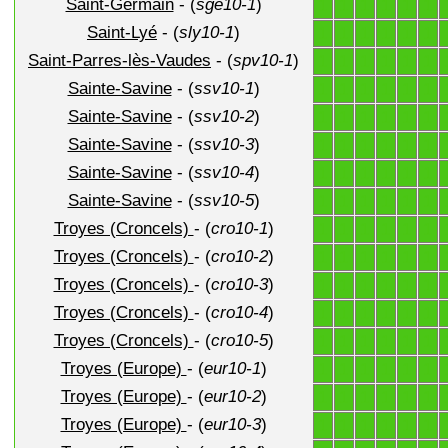
Saint-Germain
- (
sge10-1
)
1
1
1
1
1
1
Saint-Lyé
- (
sly10-1
)
1
1
1
1
1
1
Saint-Parres-lès-Vaudes
- (
spv10-1
)
1
1
1
1
1
1
Sainte-Savine
- (
ssv10-1
)
1
1
1
1
1
1
Sainte-Savine
- (
ssv10-2
)
1
1
1
1
1
1
Sainte-Savine
- (
ssv10-3
)
1
1
1
1
1
1
Sainte-Savine
- (
ssv10-4
)
1
1
1
1
1
1
Sainte-Savine
- (
ssv10-5
)
1
1
1
1
1
1
Troyes (Croncels)
- (
cro10-1
)
1
1
1
1
1
1
Troyes (Croncels)
- (
cro10-2
)
1
1
1
1
1
1
Troyes (Croncels)
- (
cro10-3
)
1
1
1
1
1
1
Troyes (Croncels)
- (
cro10-4
)
1
1
1
1
1
1
Troyes (Croncels)
- (
cro10-5
)
1
1
1
1
1
1
Troyes (Europe)
- (
eur10-1
)
1
1
1
1
1
1
Troyes (Europe)
- (
eur10-2
)
1
1
1
1
1
1
Troyes (Europe)
- (
eur10-3
)
1
1
1
1
1
1