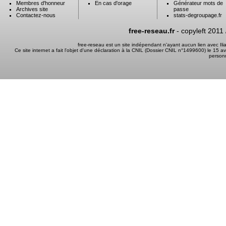
Membres d'honneur
En cas d'orage
Générateur mots de
Archives site
passe
Contactez-nous
stats-degroupage.fr
free-reseau.fr
- copyleft 2011
free-reseau est un site indépendant n'ayant aucun lien avec I
Ce site internet a fait l'objet d'une déclaration à la CNIL (Dossier CNIL n°1499600) le 15 a
person