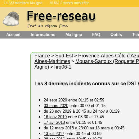
14 233 membres Ma ligne
15 561 Freebox mesurées
Accueil
Informations
Ma ligne
FAQ
Outils
Tch
France
>
Sud-Est
>
Provence-Alpes-Côte d'Azu
Alpes-Maritimes
>
Mouans-Sartoux (Roquette P
Argile)
> hrq06-1
Les 8 derniers incidents connus sur ce DS
24 sept 2020
entre 01:15 et 02:59
03 mars 2020
entre 00:00 et 01:15
du 23 nov 2019 à 20:45 au 24 nov à 01:29
16 janv 2019
entre 03:30 et 17:45
17 avr 2018
entre 01:15 et 01:45
du 12 mars 2018 à 23:00 au 13 mars à 00:45
13 juil 2017
entre 00:45 et 00:59