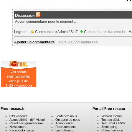
Discussion
Aucun commentaire pour le moment ...
Légende :
Commentaire Admin / Staff |
Commentaire d'un membre Ma
-
Ajouter un commentaire
Tous les commentaires
Free-reseau.fr
Portail Free-reseau
839 visiteurs
Soutenez-nous
Version mobile
Accessibilité - déf. visuel
On parle de nous
Test de débit
Résolution grand ecran
Annonceurs
Test IPV4 / IPV6
Newsletters
Recrutements
Smokeping
Facebook
•
Twitter
Les tutoriaux
Upload service