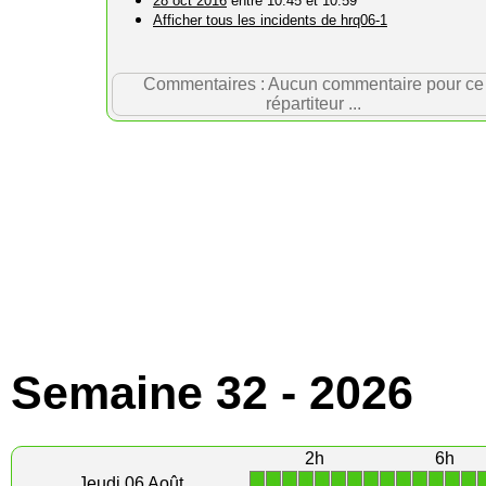
28 oct 2016
entre 10:45 et 10:59
Afficher tous les incidents de hrq06-1
Commentaires : Aucun commentaire pour ce
répartiteur ...
Semaine 32 - 2026
2h
6h
1
1
1
1
1
1
1
1
1
1
1
1
1
1
Jeudi 06 Août