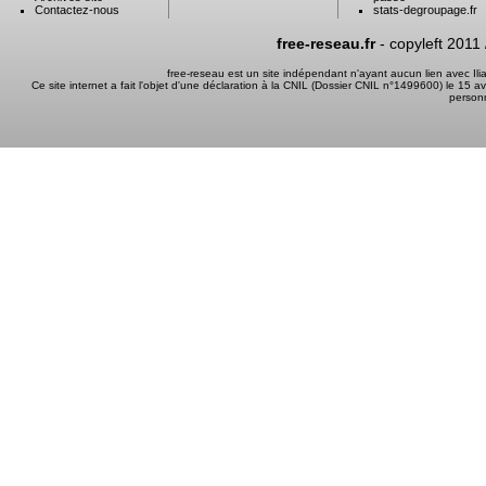
Contactez-nous
stats-degroupage.fr
free-reseau.fr
- copyleft 2011
free-reseau est un site indépendant n'ayant aucun lien avec I
Ce site internet a fait l'objet d'une déclaration à la CNIL (Dossier CNIL n°1499600) le 15 a
person