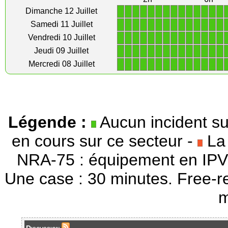
1
1
1
1
1
1
1
1
1
1
1
1
1
1
Dimanche 12 Juillet
1
1
1
1
1
1
1
1
1
1
1
1
1
1
Samedi 11 Juillet
1
1
1
1
1
1
1
1
1
1
1
1
1
1
Vendredi 10 Juillet
1
1
1
1
1
1
1
1
1
1
1
1
1
1
Jeudi 09 Juillet
1
1
1
1
1
1
1
1
1
1
1
1
1
1
Mercredi 08 Juillet
Légende :
Aucun incident su
en cours sur ce secteur -
La 
NRA-75 : équipement en IPV
Une case : 30 minutes. Free-r
m