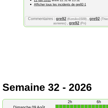
21 juin 2012
entre 22:31 et 23:32
Afficher tous les incidents de gre92-1
Commentaires :
gre92
,
gre92
(Korsiko1509)
(Thie
,
gre92
asnieres)
(Pn)
Semaine 32 - 2026
2h
6h
1
1
1
1
1
1
1
1
1
1
1
1
1
1
Dimanche 09 Août