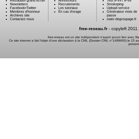
Résolution grand ecran
Annonceurs
Test IPV4 / IPV6
Newsletters
Recrutements
Smokeping
Facebook
•
Twitter
Les tutoriaux
Upload service
Membres d'honneur
En cas d'orage
Générateur mots de
Archives site
passe
Contactez-nous
stats-degroupage.fr
free-reseau.fr
- copyleft 2011
free-reseau est un site indépendant n'ayant aucun lien avec I
Ce site internet a fait l'objet d'une déclaration à la CNIL (Dossier CNIL n°1499600) le 15 a
person