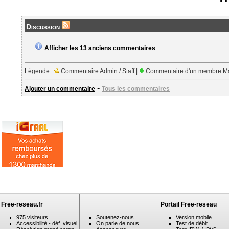
Discussion
Afficher les 13 anciens commentaires
Légende :
Commentaire Admin / Staff |
Commentaire d'un membre Ma
-
Ajouter un commentaire
Tous les commentaires
Free-reseau.fr
Portail Free-reseau
975 visiteurs
Soutenez-nous
Version mobile
Accessibilité - déf. visuel
On parle de nous
Test de débit