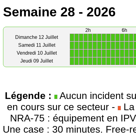
Semaine 28 - 2026
2h
6h
1
1
1
1
1
1
1
1
1
1
1
1
1
1
Dimanche 12 Juillet
1
1
1
1
1
1
1
1
1
1
1
1
1
1
Samedi 11 Juillet
1
1
1
1
1
1
1
1
1
1
1
1
1
1
Vendredi 10 Juillet
1
1
1
1
1
1
1
1
1
1
1
1
1
1
Jeudi 09 Juillet
Légende :
Aucun incident su
en cours sur ce secteur -
La 
NRA-75 : équipement en IPV
Une case : 30 minutes. Free-r