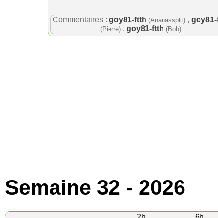
Commentaires :
goy81-ftth
,
goy81-f
(Ananassplit)
,
goy81-ftth
(Pierre)
(Bob)
Semaine 32 - 2026
2h
6h