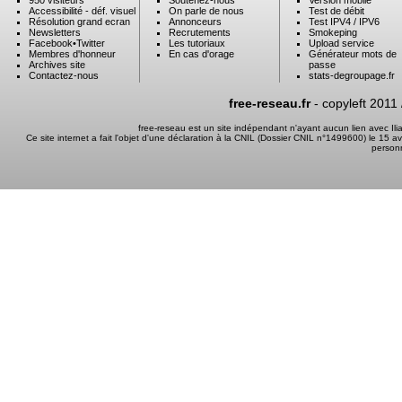
950 visiteurs
Soutenez-nous
Version mobile
Accessibilité - déf. visuel
On parle de nous
Test de débit
Résolution grand ecran
Annonceurs
Test IPV4 / IPV6
Newsletters
Recrutements
Smokeping
Facebook
•
Twitter
Les tutoriaux
Upload service
Membres d'honneur
En cas d'orage
Générateur mots de
Archives site
passe
Contactez-nous
stats-degroupage.fr
free-reseau.fr
- copyleft 2011
free-reseau est un site indépendant n'ayant aucun lien avec I
Ce site internet a fait l'objet d'une déclaration à la CNIL (Dossier CNIL n°1499600) le 15 a
person