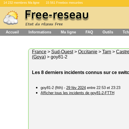
14 232 membres Ma ligne
15 561 Freebox mesurées
Accueil
Informations
Ma ligne
FAQ
Outils
Tch
France
>
Sud-Ouest
>
Occitanie
>
Tarn
>
Castr
(Goya)
> goy81-2
Les 8 derniers incidents connus sur ce swit
goy81-2 (ftth) -
29 fév 2024
entre 22:53 et 23:23
Afficher tous les incidents de goy81-2-FTTH