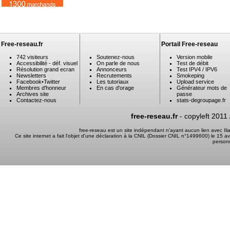
Free-reseau.fr
Portail Free-reseau
742 visiteurs
Soutenez-nous
Version mobile
Accessibilité - déf. visuel
On parle de nous
Test de débit
Résolution grand ecran
Annonceurs
Test IPV4 / IPV6
Newsletters
Recrutements
Smokeping
Facebook
•
Twitter
Les tutoriaux
Upload service
Membres d'honneur
En cas d'orage
Générateur mots de
Archives site
passe
Contactez-nous
stats-degroupage.fr
free-reseau.fr
- copyleft 2011
free-reseau est un site indépendant n'ayant aucun lien avec I
Ce site internet a fait l'objet d'une déclaration à la CNIL (Dossier CNIL n°1499600) le 15 a
person