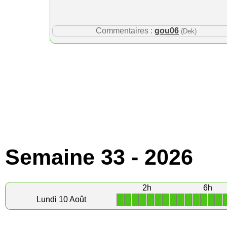
Commentaires :
gou06
(Dek)
Semaine 33 - 2026
2h
6h
1
1
1
1
1
1
1
1
1
1
1
1
1
1
Lundi 10 Août