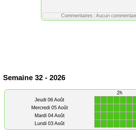
Commentaires : Aucun commentaire p
Semaine 32 - 2026
2h
1
1
1
1
1
1
Jeudi 06 Août
1
1
1
1
1
1
Mercredi 05 Août
1
1
1
1
1
1
Mardi 04 Août
1
1
1
1
1
1
Lundi 03 Août