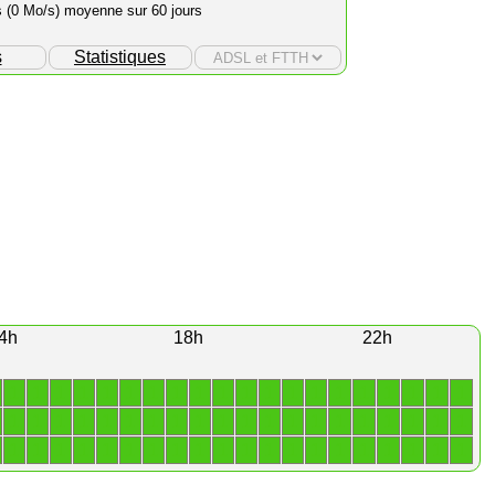
s (0 Mo/s) moyenne sur 60 jours
s
Statistiques
4h
18h
22h
1
1
1
1
1
1
1
1
1
1
1
1
1
1
1
1
1
1
1
1
1
1
1
1
1
1
1
1
1
1
1
1
1
1
1
1
1
1
1
1
1
1
1
1
1
1
1
1
1
1
1
1
1
1
1
1
1
1
1
1