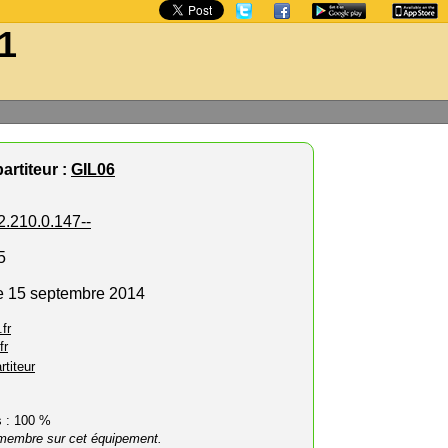
-1
artiteur :
GIL06
2.210.0.147--
5
e 15 septembre 2014
fr
fr
rtiteur
rs : 100 %
membre sur cet équipement.