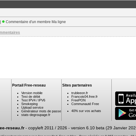
 |
Commentaire d'un membre Ma ligne
ommentaires
Portail Free-reseau
Sites partenaires
Version mobile
trubleeon.fr
Test de débit
Francois04.free.fr
Test IPV4 / IPV6
FreePON
Smokeping
Communauté Free
Upload service
40% sur vos achats
Générateur mots de passe
stats-degroupage.fr
ree-reseau.fr
- copyleft 2011 / 2026 -
version 6.10 beta (29 Janvier 202