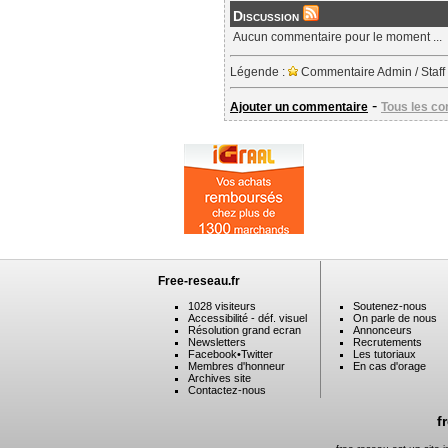
Discussion
Aucun commentaire pour le moment ...
Légende :
Commentaire Admin / Staff
-
Ajouter un commentaire
Tous les c
Free-reseau.fr
1028 visiteurs
Soutenez-nous
Accessibilité - déf. visuel
On parle de nous
Résolution grand ecran
Annonceurs
Newsletters
Recrutements
Facebook
•
Twitter
Les tutoriaux
Membres d'honneur
En cas d'orage
Archives site
Contactez-nous
f