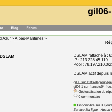
gil06
at
Blog
Forum
d'Azur
>
Alpes-Maritimes
>
Rép
DSLAM rattaché à :
6
e DSLAM
IP : 213.228.45.119
Pool : 78.197.210.0/2
DSLAM actif depuis l
gil06 sur stats-degroupage.
gil06-1 sur francois04.free.
Géolocalisation du répa
0 commentaire
Disponibilité sur 30 jou
Service Ma ligne
- Aucun 