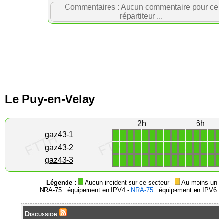
Commentaires : Aucun commentaire pour ce
répartiteur ...
Le Puy-en-Velay
2h
6h
1
1
1
1
1
1
1
1
1
1
1
1
1
1
gaz43-1
1
1
1
1
1
1
1
1
1
1
1
1
1
1
gaz43-2
1
1
1
1
1
1
1
1
1
1
1
1
1
1
gaz43-3
Légende :
Aucun incident sur ce secteur -
Au moins un i
NRA-75 : équipement en IPV4 -
NRA-75
: équipement en IPV6 -
Discussion