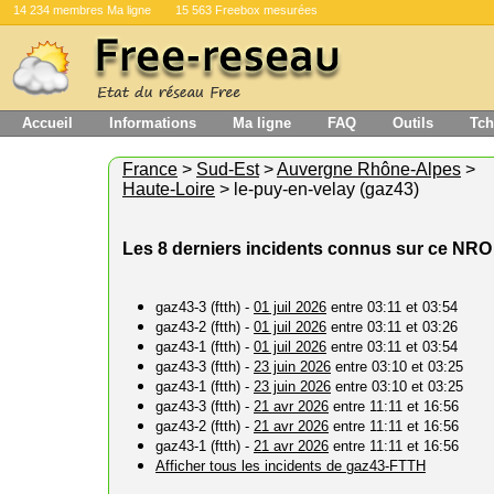
14 234 membres Ma ligne
15 563 Freebox mesurées
Accueil
Informations
Ma ligne
FAQ
Outils
Tch
France
>
Sud-Est
>
Auvergne Rhône-Alpes
>
Haute-Loire
> le-puy-en-velay (gaz43)
Les 8 derniers incidents connus sur ce NRO
gaz43-3 (ftth) -
01 juil 2026
entre 03:11 et 03:54
gaz43-2 (ftth) -
01 juil 2026
entre 03:11 et 03:26
gaz43-1 (ftth) -
01 juil 2026
entre 03:11 et 03:54
gaz43-3 (ftth) -
23 juin 2026
entre 03:10 et 03:25
gaz43-1 (ftth) -
23 juin 2026
entre 03:10 et 03:25
gaz43-3 (ftth) -
21 avr 2026
entre 11:11 et 16:56
gaz43-2 (ftth) -
21 avr 2026
entre 11:11 et 16:56
gaz43-1 (ftth) -
21 avr 2026
entre 11:11 et 16:56
Afficher tous les incidents de gaz43-FTTH