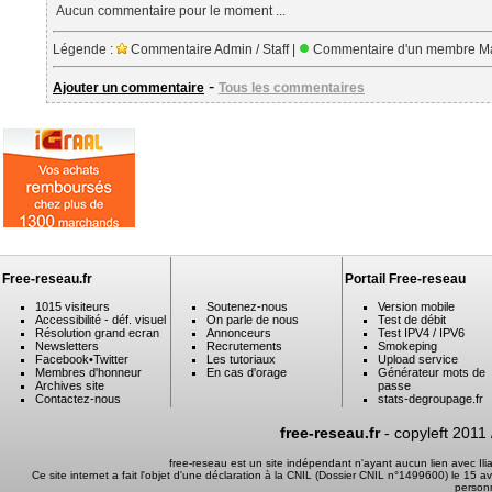
Aucun commentaire pour le moment ...
Légende :
Commentaire Admin / Staff |
Commentaire d'un membre Ma
-
Ajouter un commentaire
Tous les commentaires
Free-reseau.fr
Portail Free-reseau
1015 visiteurs
Soutenez-nous
Version mobile
Accessibilité - déf. visuel
On parle de nous
Test de débit
Résolution grand ecran
Annonceurs
Test IPV4 / IPV6
Newsletters
Recrutements
Smokeping
Facebook
•
Twitter
Les tutoriaux
Upload service
Membres d'honneur
En cas d'orage
Générateur mots de
Archives site
passe
Contactez-nous
stats-degroupage.fr
free-reseau.fr
- copyleft 2011
free-reseau est un site indépendant n'ayant aucun lien avec I
Ce site internet a fait l'objet d'une déclaration à la CNIL (Dossier CNIL n°1499600) le 15 a
person