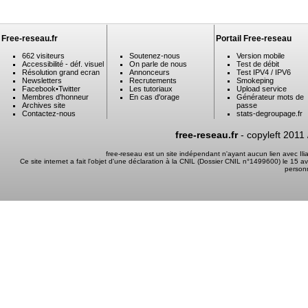
Free-reseau.fr
Portail Free-reseau
662 visiteurs
Soutenez-nous
Version mobile
Accessibilité - déf. visuel
On parle de nous
Test de débit
Résolution grand ecran
Annonceurs
Test IPV4 / IPV6
Newsletters
Recrutements
Smokeping
Facebook
•
Twitter
Les tutoriaux
Upload service
Membres d'honneur
En cas d'orage
Générateur mots de
Archives site
passe
Contactez-nous
stats-degroupage.fr
free-reseau.fr
- copyleft 2011
free-reseau est un site indépendant n'ayant aucun lien avec I
Ce site internet a fait l'objet d'une déclaration à la CNIL (Dossier CNIL n°1499600) le 15 a
person