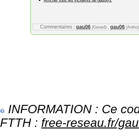
Afficher tous les incidents de gau06-2
Commentaires :
gau06
,
gau06
(Gerard)
(Antho)
INFORMATION : Ce code 
FTTH :
free-reseau.fr/gau