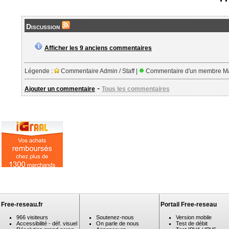
Discussion
Afficher les 9 anciens commentaires
Légende :
Commentaire Admin / Staff |
Commentaire d'un membre Ma
-
Ajouter un commentaire
Tous les commentaires
Free-reseau.fr
Portail Free-reseau
966 visiteurs
Soutenez-nous
Version mobile
Accessibilité - déf. visuel
On parle de nous
Test de débit