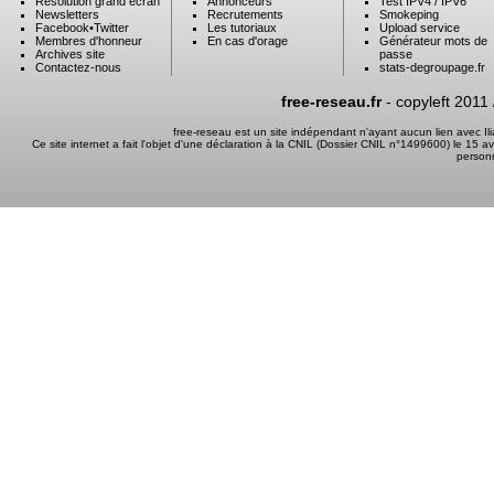
Résolution grand ecran
Annonceurs
Test IPV4 / IPV6
Newsletters
Recrutements
Smokeping
Facebook
•
Twitter
Les tutoriaux
Upload service
Membres d'honneur
En cas d'orage
Générateur mots de
Archives site
passe
Contactez-nous
stats-degroupage.fr
free-reseau.fr
- copyleft 2011
free-reseau est un site indépendant n'ayant aucun lien avec I
Ce site internet a fait l'objet d'une déclaration à la CNIL (Dossier CNIL n°1499600) le 15 a
person