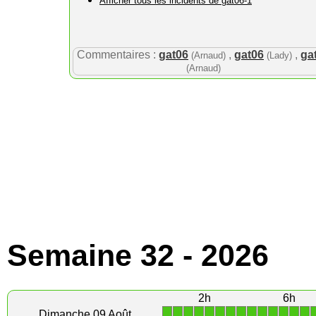
Afficher tous les incidents de gat06-1
Commentaires :
gat06
,
gat06
,
ga
(Arnaud)
(Lady)
(Arnaud)
Semaine 32 - 2026
2h
6h
1
1
1
1
1
1
1
1
1
1
1
1
1
1
Dimanche 09 Août