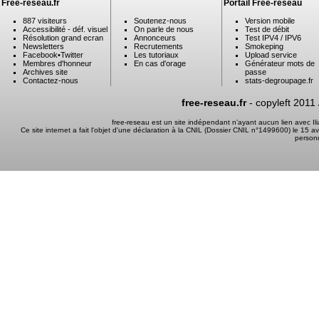
Free-reseau.fr
Portail Free-reseau
887 visiteurs
Soutenez-nous
Version mobile
Accessibilité - déf. visuel
On parle de nous
Test de débit
Résolution grand ecran
Annonceurs
Test IPV4 / IPV6
Newsletters
Recrutements
Smokeping
Facebook
•
Twitter
Les tutoriaux
Upload service
Membres d'honneur
En cas d'orage
Générateur mots de
Archives site
passe
Contactez-nous
stats-degroupage.fr
free-reseau.fr
- copyleft 2011
free-reseau est un site indépendant n'ayant aucun lien avec I
Ce site internet a fait l'objet d'une déclaration à la CNIL (Dossier CNIL n°1499600) le 15 a
person