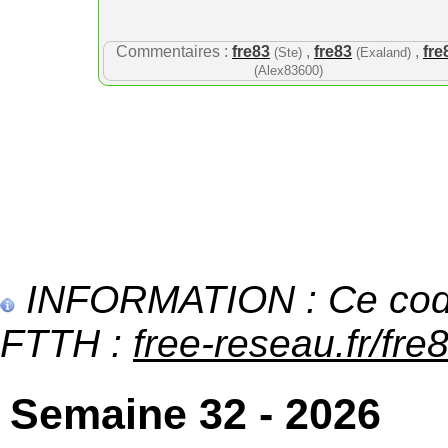
Commentaires :
fre83
,
fre83
,
fre
(Ste)
(Exaland)
(Alex83600)
INFORMATION : Ce code 
FTTH :
free-reseau.fr/fre8
Semaine 32 - 2026