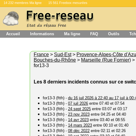
14 232 membres Ma ligne
15 561 Freebox mesurées
Accueil
Informations
Ma ligne
FAQ
Outils
Tch
France
>
Sud-Est
>
Provence-Alpes-Côte d'Azu
Bouches-du-Rhône
>
Marseille (Rue Fornier)
>
for13-3
Les 8 derniers incidents connus sur ce swit
for13-3 (ftth) -
du 16 juil 2026 à 22:40 au 17 juil à 00:
for13-3 (ftth) -
07 juil 2026
entre 07:40 et 07:54
for13-3 (ftth) -
24 sept 2025
entre 03:07 et 03:17
for13-3 (ftth) -
23 nov 2023
entre 04:25 et 04:40
for13-3 (ftth) -
14 avr 2023
entre 03:40 et 08:55
for13-3 (ftth) -
14 mars 2023
entre 00:10 et 01:40
for13-3 (ftth) -
08 déc 2022
entre 02:11 et 02:26