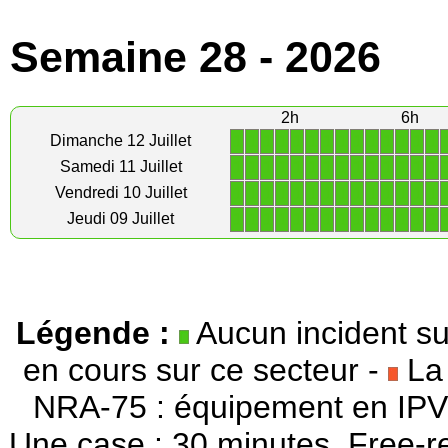
Semaine 28 - 2026
2h
6h
1
1
1
1
1
1
1
1
1
1
1
1
1
1
Dimanche 12 Juillet
1
1
1
1
1
1
1
1
1
1
1
1
1
1
Samedi 11 Juillet
1
1
1
1
1
1
1
1
1
1
1
1
1
1
Vendredi 10 Juillet
1
1
1
1
1
1
1
1
1
1
1
1
1
1
Jeudi 09 Juillet
Légende :
Aucun incident su
en cours sur ce secteur -
La 
NRA-75 : équipement en IPV
Une case : 30 minutes. Free-r