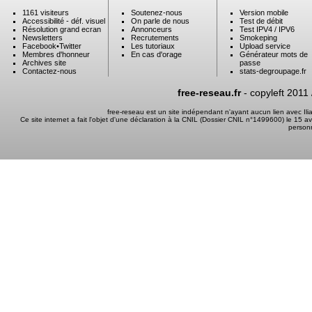
1161 visiteurs
Soutenez-nous
Version mobile
Accessibilité - déf. visuel
On parle de nous
Test de débit
Résolution grand ecran
Annonceurs
Test IPV4 / IPV6
Newsletters
Recrutements
Smokeping
Facebook
•
Twitter
Les tutoriaux
Upload service
Membres d'honneur
En cas d'orage
Générateur mots de
Archives site
passe
Contactez-nous
stats-degroupage.fr
free-reseau.fr
- copyleft 2011
free-reseau est un site indépendant n'ayant aucun lien avec I
Ce site internet a fait l'objet d'une déclaration à la CNIL (Dossier CNIL n°1499600) le 15 a
person