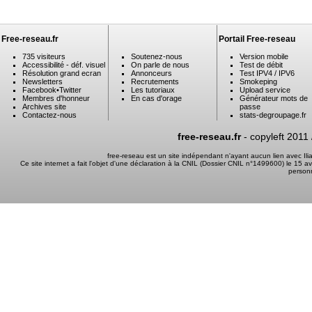
Free-reseau.fr
Portail Free-reseau
735 visiteurs
Soutenez-nous
Version mobile
Accessibilité - déf. visuel
On parle de nous
Test de débit
Résolution grand ecran
Annonceurs
Test IPV4 / IPV6
Newsletters
Recrutements
Smokeping
Facebook
•
Twitter
Les tutoriaux
Upload service
Membres d'honneur
En cas d'orage
Générateur mots de
Archives site
passe
Contactez-nous
stats-degroupage.fr
free-reseau.fr
- copyleft 2011
free-reseau est un site indépendant n'ayant aucun lien avec I
Ce site internet a fait l'objet d'une déclaration à la CNIL (Dossier CNIL n°1499600) le 15 a
person