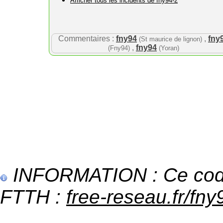
Afficher tous les incidents de fny94-2
Commentaires :
fny94
,
fny
(St maurice de lignon)
,
fny94
(Fny94)
(Yoran)
INFORMATION : Ce code 
FTTH :
free-reseau.fr/fny9