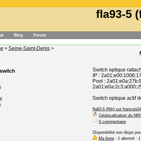
fla93-5 (
at
Blog
Forum
ce
>
Seine-Saint-Denis
>
Switch optique rattac
 switch
IP : 2a01:e00:1006:1
Pool : 2a01:e0a:27b:9
2a01:e0a:2c3:a000::/
0
Switch optique actif 
9
5
fla93-5 (ftth) sur francois04
Géolocalisation du NR
0 commentaire
Disponibilité non dispo po
Ma ligne
- 1 abonné : 1