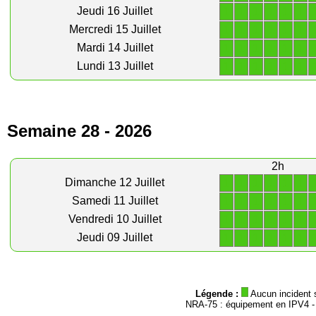
1
1
1
1
1
1
Jeudi 16 Juillet
1
1
1
1
1
1
Mercredi 15 Juillet
1
1
1
1
1
1
Mardi 14 Juillet
1
1
1
1
1
1
Lundi 13 Juillet
Semaine 28 - 2026
2h
1
1
1
1
1
1
Dimanche 12 Juillet
1
1
1
1
1
1
Samedi 11 Juillet
1
1
1
1
1
1
Vendredi 10 Juillet
1
1
1
1
1
1
Jeudi 09 Juillet
Légende :
Aucun incident 
NRA-75 : équipement en IPV4 