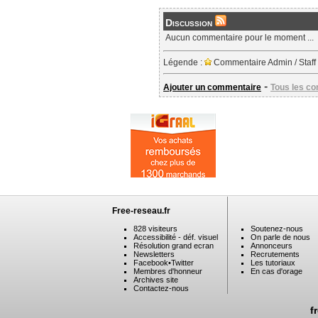
Discussion
Aucun commentaire pour le moment ...
Légende :
Commentaire Admin / Staff
-
Ajouter un commentaire
Tous les c
Free-reseau.fr
828 visiteurs
Soutenez-nous
Accessibilité - déf. visuel
On parle de nous
Résolution grand ecran
Annonceurs
Newsletters
Recrutements
Facebook
•
Twitter
Les tutoriaux
Membres d'honneur
En cas d'orage
Archives site
Contactez-nous
f