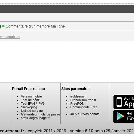
 |
Commentaire d'un membre Ma ligne
ommentaires
Portail Free-reseau
Sites partenaires
Version mobile
trubleeon.fr
Test de débit
Francois04.free.fr
Test IPV4 / IPV6
FreePON
Smokeping
Communauté Free
Upload service
40% sur vos achats
Générateur mots de passe
stats-degroupage.fr
ree-reseau.fr
- copyleft 2011 / 2026 -
version 6.10 beta (29 Janvier 202