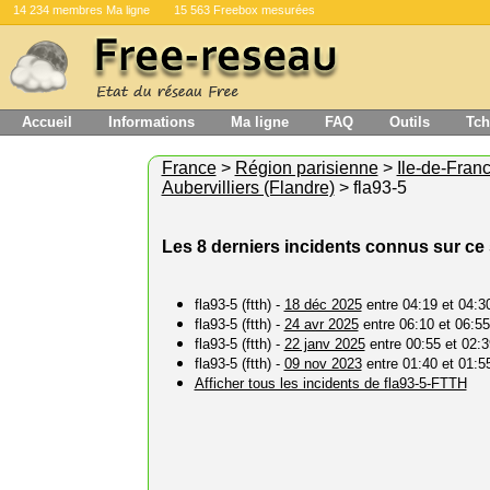
14 234 membres Ma ligne
15 563 Freebox mesurées
Accueil
Informations
Ma ligne
FAQ
Outils
Tch
France
>
Région parisienne
>
Ile-de-Fran
Aubervilliers (Flandre)
> fla93-5
Les 8 derniers incidents connus sur ce
fla93-5 (ftth) -
18 déc 2025
entre 04:19 et 04:3
fla93-5 (ftth) -
24 avr 2025
entre 06:10 et 06:55
fla93-5 (ftth) -
22 janv 2025
entre 00:55 et 02:3
fla93-5 (ftth) -
09 nov 2023
entre 01:40 et 01:5
Afficher tous les incidents de fla93-5-FTTH