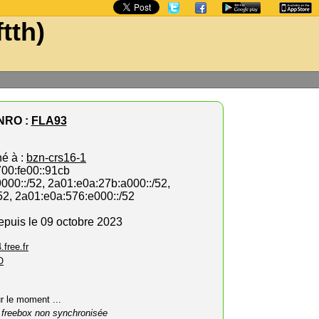
ftth)
NRO :
FLA93
hé à :
bzn-crs16-1
700:fe00::91cb
000::/52, 2a01:e0a:27b:a000::/52,
52, 2a01:e0a:576:e000::/52
depuis le 09 octobre 2023
.free.fr
O
ur le moment ...
 freebox non synchronisée