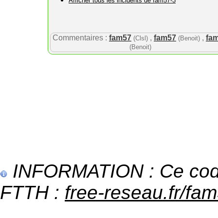
Afficher tous les incidents de fam57-3
Commentaires :
fam57
,
fam57
,
fa
(Clsl)
(Benoit)
(Benoit)
INFORMATION : Ce code 
FTTH :
free-reseau.fr/fam