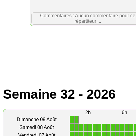
Commentaires : Aucun commentaire pour ce
répartiteur ...
Semaine 32 - 2026
2h
6h
1
1
Dimanche 09 Août
1
1
1
1
1
1
1
1
1
1
1
1
1
1
Samedi 08 Août
1
1
1
1
1
1
1
1
1
1
1
1
1
1
Vendredi 07 Août