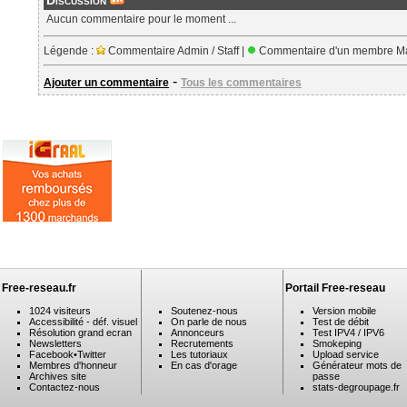
Discussion
Aucun commentaire pour le moment ...
Légende :
Commentaire Admin / Staff |
Commentaire d'un membre Ma
-
Ajouter un commentaire
Tous les commentaires
Free-reseau.fr
Portail Free-reseau
1024 visiteurs
Soutenez-nous
Version mobile
Accessibilité - déf. visuel
On parle de nous
Test de débit
Résolution grand ecran
Annonceurs
Test IPV4 / IPV6
Newsletters
Recrutements
Smokeping
Facebook
•
Twitter
Les tutoriaux
Upload service
Membres d'honneur
En cas d'orage
Générateur mots de
Archives site
passe
Contactez-nous
stats-degroupage.fr