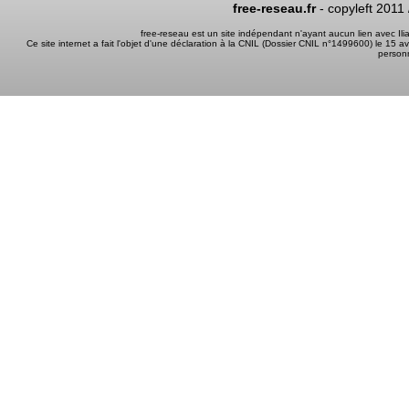
free-reseau.fr
- copyleft 2011
free-reseau est un site indépendant n'ayant aucun lien avec I
Ce site internet a fait l'objet d'une déclaration à la CNIL (Dossier CNIL n°1499600) le 15 a
person