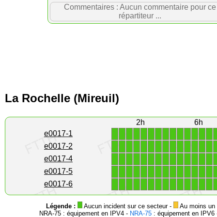
Commentaires : Aucun commentaire pour ce
répartiteur ...
La Rochelle (Mireuil)
2h
6h
1
1
1
1
1
1
1
1
1
1
1
1
1
1
e0017-1
1
1
1
1
1
1
1
1
1
1
1
1
1
1
e0017-2
1
1
1
1
1
1
1
1
1
1
1
1
1
1
e0017-4
1
1
1
1
1
1
1
1
1
1
1
1
1
1
e0017-5
1
1
1
1
1
1
1
1
1
1
1
1
1
1
e0017-6
Légende :
Aucun incident sur ce secteur -
Au moins un i
NRA-75 : équipement en IPV4 -
NRA-75
: équipement en IPV6 -