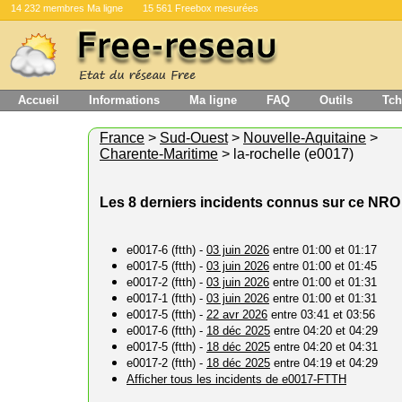
14 232 membres Ma ligne
15 561 Freebox mesurées
Accueil
Informations
Ma ligne
FAQ
Outils
Tch
France
>
Sud-Ouest
>
Nouvelle-Aquitaine
>
Charente-Maritime
> la-rochelle (e0017)
Les 8 derniers incidents connus sur ce NRO
e0017-6 (ftth) -
03 juin 2026
entre 01:00 et 01:17
e0017-5 (ftth) -
03 juin 2026
entre 01:00 et 01:45
e0017-2 (ftth) -
03 juin 2026
entre 01:00 et 01:31
e0017-1 (ftth) -
03 juin 2026
entre 01:00 et 01:31
e0017-5 (ftth) -
22 avr 2026
entre 03:41 et 03:56
e0017-6 (ftth) -
18 déc 2025
entre 04:20 et 04:29
e0017-5 (ftth) -
18 déc 2025
entre 04:20 et 04:31
e0017-2 (ftth) -
18 déc 2025
entre 04:19 et 04:29
Afficher tous les incidents de e0017-FTTH