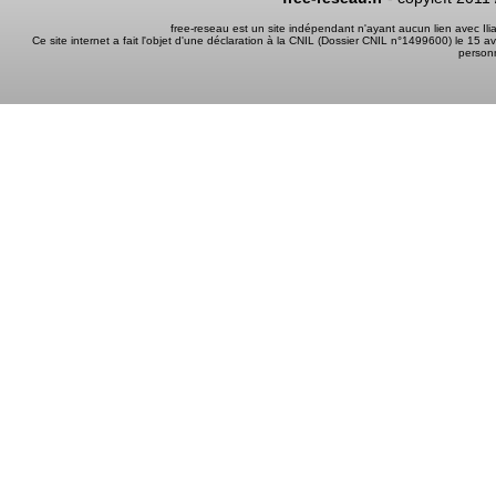
free-reseau est un site indépendant n'ayant aucun lien avec I
Ce site internet a fait l'objet d'une déclaration à la CNIL (Dossier CNIL n°1499600) le 15 a
person