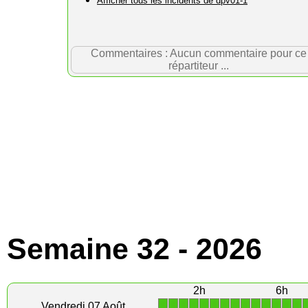
Afficher tous les incidents de dpv01-1
Commentaires : Aucun commentaire pour ce
répartiteur ...
Semaine 32 - 2026
2h
6h
1
1
1
1
1
1
1
1
1
1
1
1
1
1
Vendredi 07 Août