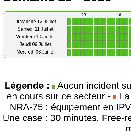
2h
6h
1
1
1
1
1
1
1
1
1
1
1
1
1
1
Dimanche 12 Juillet
1
1
1
1
1
1
1
1
1
1
1
1
1
1
Samedi 11 Juillet
1
1
1
1
1
1
1
1
1
1
1
1
1
1
Vendredi 10 Juillet
1
1
1
1
1
1
1
1
1
1
1
1
1
1
Jeudi 09 Juillet
1
1
1
1
1
1
1
1
1
1
1
1
1
1
Mercredi 08 Juillet
Légende :
Aucun incident su
en cours sur ce secteur -
La 
NRA-75 : équipement en IPV
Une case : 30 minutes. Free-r
m