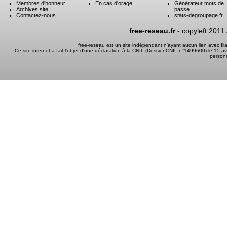
Membres d'honneur
En cas d'orage
Générateur mots de
Archives site
passe
Contactez-nous
stats-degroupage.fr
free-reseau.fr
- copyleft 2011
free-reseau est un site indépendant n'ayant aucun lien avec I
Ce site internet a fait l'objet d'une déclaration à la CNIL (Dossier CNIL n°1499600) le 15 a
person