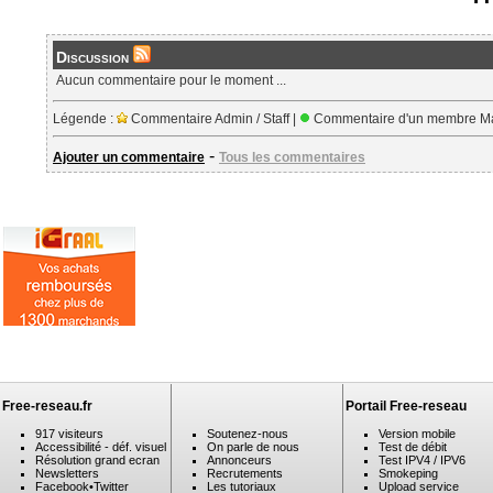
Discussion
Aucun commentaire pour le moment ...
Légende :
Commentaire Admin / Staff |
Commentaire d'un membre Ma
-
Ajouter un commentaire
Tous les commentaires
Free-reseau.fr
Portail Free-reseau
917 visiteurs
Soutenez-nous
Version mobile
Accessibilité - déf. visuel
On parle de nous
Test de débit
Résolution grand ecran
Annonceurs
Test IPV4 / IPV6
Newsletters
Recrutements
Smokeping
Facebook
•
Twitter
Les tutoriaux
Upload service