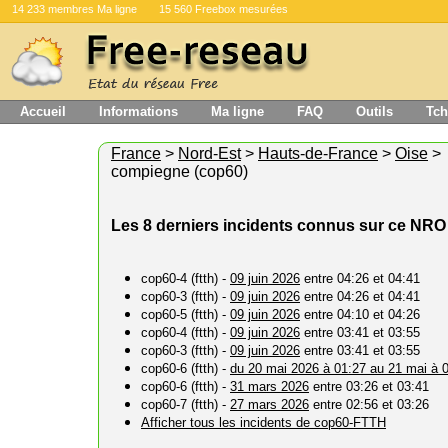
14 233 membres Ma ligne
15 560 Freebox mesurées
Accueil
Informations
Ma ligne
FAQ
Outils
Tch
France
>
Nord-Est
>
Hauts-de-France
>
Oise
>
compiegne (cop60)
Les 8 derniers incidents connus sur ce NRO
cop60-4 (ftth) -
09 juin 2026
entre 04:26 et 04:41
cop60-3 (ftth) -
09 juin 2026
entre 04:26 et 04:41
cop60-5 (ftth) -
09 juin 2026
entre 04:10 et 04:26
cop60-4 (ftth) -
09 juin 2026
entre 03:41 et 03:55
cop60-3 (ftth) -
09 juin 2026
entre 03:41 et 03:55
cop60-6 (ftth) -
du 20 mai 2026 à 01:27 au 21 mai à 
cop60-6 (ftth) -
31 mars 2026
entre 03:26 et 03:41
cop60-7 (ftth) -
27 mars 2026
entre 02:56 et 03:26
Afficher tous les incidents de cop60-FTTH