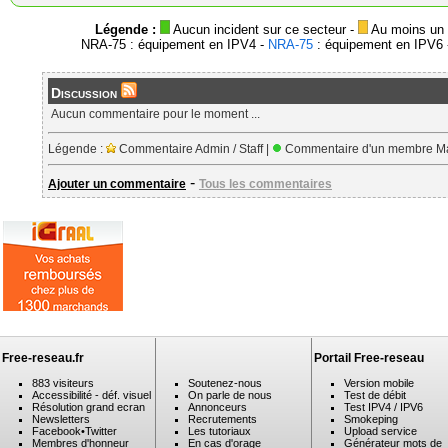
Légende :
Aucun incident sur ce secteur -
Au moins un i
NRA-75 : équipement en IPV4 -
NRA-75
: équipement en IPV6 -
Discussion
Aucun commentaire pour le moment ...
Légende :
Commentaire Admin / Staff |
Commentaire d'un membre Ma
-
Ajouter un commentaire
Tous les commentaires
Free-reseau.fr
Portail Free-reseau
883 visiteurs
Soutenez-nous
Version mobile
Accessibilité - déf. visuel
On parle de nous
Test de débit
Résolution grand ecran
Annonceurs
Test IPV4 / IPV6
Newsletters
Recrutements
Smokeping
Facebook
•
Twitter
Les tutoriaux
Upload service
Membres d'honneur
En cas d'orage
Générateur mots de