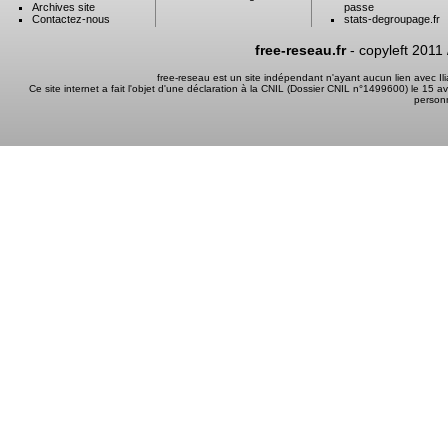
Archives site
passe
Contactez-nous
stats-degroupage.fr
free-reseau.fr
- copyleft 2011
free-reseau est un site indépendant n'ayant aucun lien avec I
Ce site internet a fait l'objet d'une déclaration à la CNIL (Dossier CNIL n°1499600) le 15 a
person