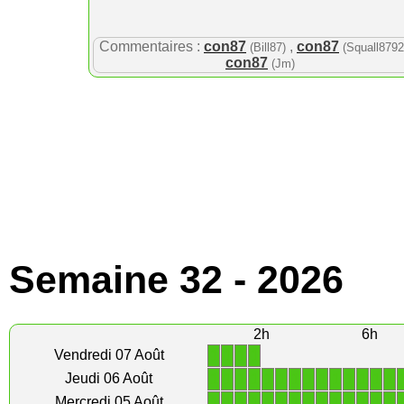
Commentaires :
con87
,
con87
(Bill87)
(Squall8792
con87
(Jm)
Semaine 32 - 2026
2h
6h
1
1
1
1
Vendredi 07 Août
1
1
1
1
1
1
1
1
1
1
1
1
1
1
Jeudi 06 Août
1
1
1
1
1
1
1
1
1
1
1
1
1
1
Mercredi 05 Août