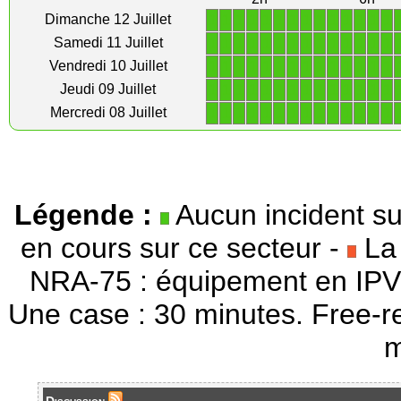
1
1
1
1
1
1
1
1
1
1
1
1
1
1
Dimanche 12 Juillet
1
1
1
1
1
1
1
1
1
1
1
1
1
1
Samedi 11 Juillet
1
1
1
1
1
1
1
1
1
1
1
1
1
1
Vendredi 10 Juillet
1
1
1
1
1
1
1
1
1
1
1
1
1
1
Jeudi 09 Juillet
1
1
1
1
1
1
1
1
1
1
1
1
1
1
Mercredi 08 Juillet
Légende :
Aucun incident su
en cours sur ce secteur -
La 
NRA-75 : équipement en IPV
Une case : 30 minutes. Free-r
m