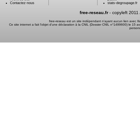
Contactez-nous
stats-degroupage.fr
free-reseau.fr
- copyleft 2011
free-reseau est un site indépendant n'ayant aucun lien avec I
Ce site internet a fait l'objet d'une déclaration à la CNIL (Dossier CNIL n°1499600) le 15 a
person