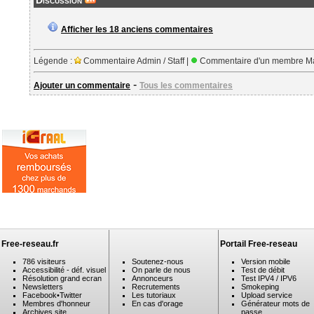
Discussion
Afficher les 18 anciens commentaires
Légende :
Commentaire Admin / Staff |
Commentaire d'un membre Ma
-
Ajouter un commentaire
Tous les commentaires
Free-reseau.fr
Portail Free-reseau
786 visiteurs
Soutenez-nous
Version mobile
Accessibilité - déf. visuel
On parle de nous
Test de débit
Résolution grand ecran
Annonceurs
Test IPV4 / IPV6
Newsletters
Recrutements
Smokeping
Facebook
•
Twitter
Les tutoriaux
Upload service
Membres d'honneur
En cas d'orage
Générateur mots de
Archives site
passe