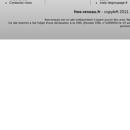
Contactez-nous
stats-degroupage.fr
free-reseau.fr
- copyleft 2011
free-reseau est un site indépendant n'ayant aucun lien avec I
Ce site internet a fait l'objet d'une déclaration à la CNIL (Dossier CNIL n°1499600) le 15 a
person