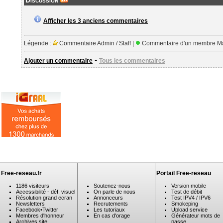
Discussion
Afficher les 3 anciens commentaires
Légende :
Commentaire Admin / Staff |
Commentaire d'un membre Ma
-
Ajouter un commentaire
Tous les commentaires
Free-reseau.fr
Portail Free-reseau
1186 visiteurs
Soutenez-nous
Version mobile
Accessibilité - déf. visuel
On parle de nous
Test de débit
Résolution grand ecran
Annonceurs
Test IPV4 / IPV6
Newsletters
Recrutements
Smokeping
Facebook
•
Twitter
Les tutoriaux
Upload service
Membres d'honneur
En cas d'orage
Générateur mots de
Archives site
passe