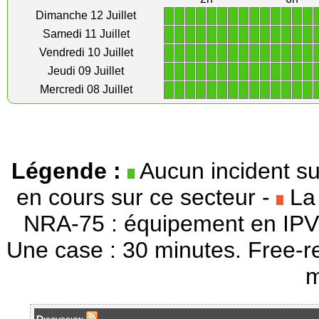
1
1
1
1
1
1
1
1
1
1
1
1
1
1
Dimanche 12 Juillet
1
1
1
1
1
1
1
1
1
1
1
1
1
1
Samedi 11 Juillet
1
1
1
1
1
1
1
1
1
1
1
1
1
1
Vendredi 10 Juillet
1
1
1
1
1
1
1
1
1
1
1
1
1
1
Jeudi 09 Juillet
1
1
1
1
1
1
1
1
1
1
1
1
1
1
Mercredi 08 Juillet
Légende :
Aucun incident su
en cours sur ce secteur -
La 
NRA-75 : équipement en IPV
Une case : 30 minutes. Free-r
m