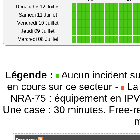
1
1
1
1
1
1
1
1
1
1
1
1
1
1
Dimanche 12 Juillet
1
1
1
1
1
1
1
1
1
1
1
1
1
1
Samedi 11 Juillet
1
1
1
1
1
1
1
1
1
1
1
1
1
1
Vendredi 10 Juillet
1
1
1
1
1
1
1
1
1
1
1
1
1
1
Jeudi 09 Juillet
1
1
1
1
1
1
1
1
1
1
1
1
1
1
Mercredi 08 Juillet
Légende :
Aucun incident su
en cours sur ce secteur -
La 
NRA-75 : équipement en IPV
Une case : 30 minutes. Free-r
m