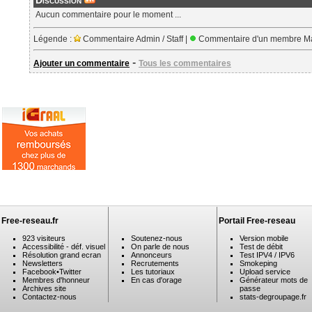
Discussion
Aucun commentaire pour le moment ...
Légende :
Commentaire Admin / Staff |
Commentaire d'un membre Ma
-
Ajouter un commentaire
Tous les commentaires
Free-reseau.fr
Portail Free-reseau
923 visiteurs
Soutenez-nous
Version mobile
Accessibilité - déf. visuel
On parle de nous
Test de débit
Résolution grand ecran
Annonceurs
Test IPV4 / IPV6
Newsletters
Recrutements
Smokeping
Facebook
•
Twitter
Les tutoriaux
Upload service
Membres d'honneur
En cas d'orage
Générateur mots de
Archives site
passe
Contactez-nous
stats-degroupage.fr