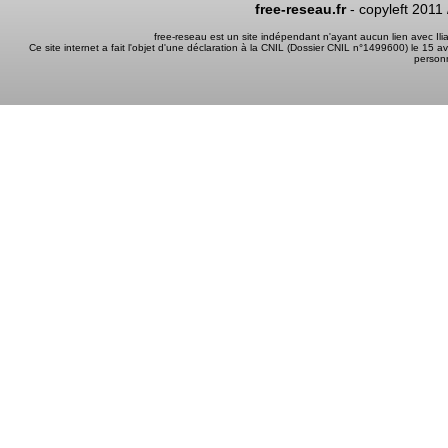
free-reseau.fr
- copyleft 2011
free-reseau est un site indépendant n'ayant aucun lien avec I
Ce site internet a fait l'objet d'une déclaration à la CNIL (Dossier CNIL n°1499600) le 15 a
person