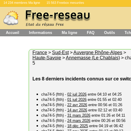
14 234 membres Ma ligne
15 563 Freebox mesurées
Accueil
Informations
Ma ligne
FAQ
Outils
Tch
France
>
Sud-Est
>
Auvergne Rhône-Alpes
>
Haute-Savoie
>
Annemasse (Le Chablais)
> ch
5
Les 8 derniers incidents connus sur ce swit
cha74-5 (ftth) -
02 juil 2026
entre 04:10 et 04:25
cha74-5 (ftth) -
01 juil 2026
entre 01:55 et 02:40
cha74-5 (ftth) -
22 avr 2026
entre 00:56 et 01:26
cha74-5 (ftth) -
14 avr 2026
entre 02:12 et 03:40
cha74-5 (ftth) -
31 mars 2026
entre 01:26 et 04:11
cha74-5 (ftth) -
24 mars 2026
entre 00:26 et 00:56
cha74-5 (ftth) -
18 déc 2025
entre 04:19 et 06:42