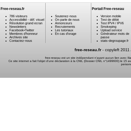
Free-reseau.fr
Portail Free-reseau
786 visiteurs
Soutenez-nous
Version mobile
Accessibilité - déf. visuel
On parle de nous
Test de débit
Résolution grand ecran
Annonceurs
Test IPV4 / IPV6
Newsletters
Recrutements
Smokeping
Facebook
•
Twitter
Les tutoriaux
Upload service
Membres d'honneur
En cas d'orage
Générateur mots de
Archives site
passe
Contactez-nous
stats-degroupage.fr
free-reseau.fr
- copyleft 2011
free-reseau est un site indépendant n'ayant aucun lien avec I
Ce site internet a fait l'objet d'une déclaration à la CNIL (Dossier CNIL n°1499600) le 15 a
person