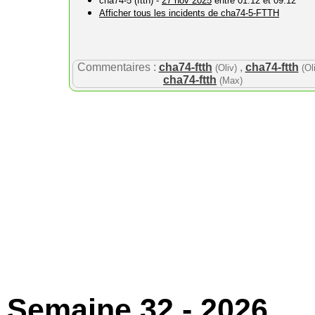
cha74-5 (ftth) -
27 nov 2025
entre 01:12 et 09:12
Afficher tous les incidents de cha74-5-FTTH
Commentaires :
cha74-ftth
,
cha74-ftth
(Oliv)
(Ol
cha74-ftth
(Max)
Semaine 32 - 2026