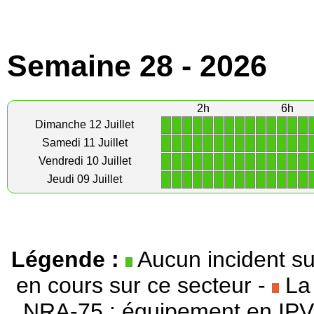
Semaine 28 - 2026
2h
6h
1
1
1
1
1
1
1
1
1
1
1
1
1
1
Dimanche 12 Juillet
1
1
1
1
1
1
1
1
1
1
1
1
1
1
Samedi 11 Juillet
1
1
1
1
1
1
1
1
1
1
1
1
1
1
Vendredi 10 Juillet
1
1
1
1
1
1
1
1
1
1
1
1
1
1
Jeudi 09 Juillet
Légende :
Aucun incident su
en cours sur ce secteur -
La 
NRA-75 : équipement en IPV