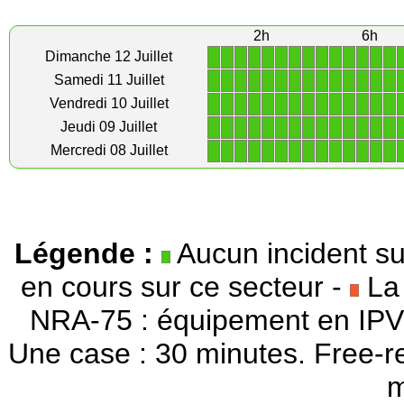
2h
6h
1
1
1
1
1
1
1
1
1
1
1
1
1
1
Dimanche 12 Juillet
1
1
1
1
1
1
1
1
1
1
1
1
1
1
Samedi 11 Juillet
1
1
1
1
1
1
1
1
1
1
1
1
1
1
Vendredi 10 Juillet
1
1
1
1
1
1
1
1
1
1
1
1
1
1
Jeudi 09 Juillet
1
1
1
1
1
1
1
1
1
1
1
1
1
1
Mercredi 08 Juillet
Légende :
Aucun incident su
en cours sur ce secteur -
La 
NRA-75 : équipement en IPV
Une case : 30 minutes. Free-r
m