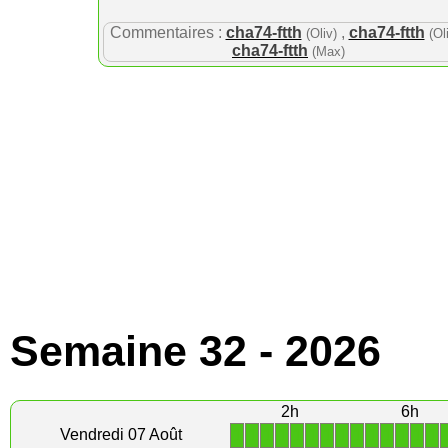
Commentaires :
cha74-ftth
,
cha74-ftth
(Oliv)
(Ol
cha74-ftth
(Max)
Semaine 32 - 2026
2h
6h
1
1
1
1
1
1
1
1
1
1
1
1
1
1
Vendredi 07 Août