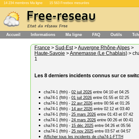
14 234 membres Ma ligne
15 563 Freebox mesurées
Accueil
Informations
Ma ligne
FAQ
Outils
Tch
France
>
Sud-Est
>
Auvergne Rhône-Alpes
>
Haute-Savoie
>
Annemasse (Le Chablais)
> ch
1
Les 8 derniers incidents connus sur ce swit
cha74-1 (ftth) -
02 juil 2026
entre 04:10 et 04:25
cha74-1 (ftth) -
01 juil 2026
entre 01:55 et 02:25
cha74-1 (ftth) -
22 avr 2026
entre 00:56 et 01:26
cha74-1 (ftth) -
14 avr 2026
entre 02:12 et 03:40
cha74-1 (ftth) -
25 mars 2026
entre 01:43 et 07:42
cha74-1 (ftth) -
24 mars 2026
entre 00:26 et 00:41
cha74-1 (ftth) -
15 déc 2025
entre 04:26 et 05:56
cha74-1 (ftth) -
25 nov 2025
entre 03:57 et 04:57
Afficher tous les incidents de cha74-1-FTTH