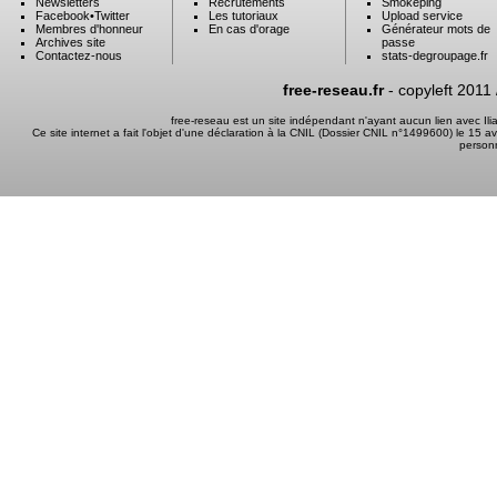
Newsletters
Recrutements
Smokeping
Facebook
•
Twitter
Les tutoriaux
Upload service
Membres d'honneur
En cas d'orage
Générateur mots de
Archives site
passe
Contactez-nous
stats-degroupage.fr
free-reseau.fr
- copyleft 2011
free-reseau est un site indépendant n'ayant aucun lien avec I
Ce site internet a fait l'objet d'une déclaration à la CNIL (Dossier CNIL n°1499600) le 15 a
person