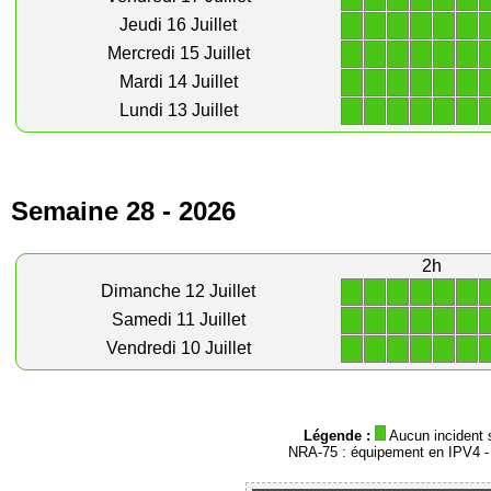
1
1
1
1
1
1
Jeudi 16 Juillet
1
1
1
1
1
1
Mercredi 15 Juillet
1
1
1
1
1
1
Mardi 14 Juillet
1
1
1
1
1
1
Lundi 13 Juillet
Semaine 28 - 2026
2h
1
1
1
1
1
1
Dimanche 12 Juillet
1
1
1
1
1
1
Samedi 11 Juillet
1
1
1
1
1
1
Vendredi 10 Juillet
Légende :
Aucun incident 
NRA-75 : équipement en IPV4 