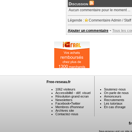
Discussion
Aucun commentaire pour le moment ...
Légende :
Commentaire Admin / Staff
-
Ajouter un commentaire
Tous les c
Free-reseau.fr
1062 visiteurs
Soutenez-nous
Accessibilité - déf. visuel
On parle de nous
Résolution grand ecran
Annonceurs
Newsletters
Recrutements
Facebook
•
Twitter
Les tutoriaux
Membres d'honneur
En cas d'orage
Archives site
Contactez-nous
f
free-reseau est un site