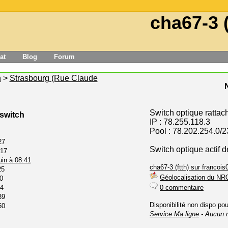
cha67-3 (
at
Blog
Forum
n
>
Strasbourg (Rue Claude
Switch optique rattac
 switch
IP : 78.255.118.3
Pool : 78.202.254.0/2
27
Switch optique actif 
:17
uin à 08:41
cha67-3 (ftth) sur francois0
25
Géolocalisation du NR
0
24
0 commentaire
39
Disponibilité non dispo po
50
Service Ma ligne
- Aucun 