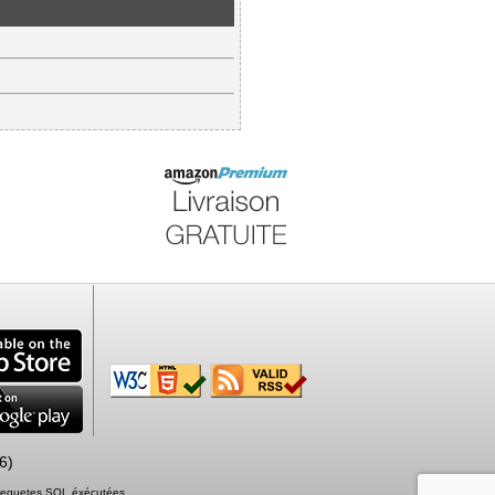
6)
7 requetes SQL éxécutées