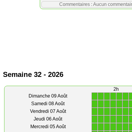
Commentaires : Aucun commentaire p
Semaine 32 - 2026
2h
1
1
1
1
1
1
Dimanche 09 Août
1
1
1
1
1
1
Samedi 08 Août
1
1
1
1
1
1
Vendredi 07 Août
1
1
1
1
1
1
Jeudi 06 Août
1
1
1
1
1
1
Mercredi 05 Août