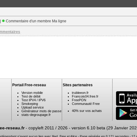
 |
Commentaire d'un membre Ma ligne
ommentaires
Portail Free-reseau
Sites partenaires
Version mobile
trubleeon.fr
Test de débit
Francois04.free.fr
Test IPV4 / IPV6
FreePON
Smokeping
Communauté Free
Upload service
40% sur vos achats
Générateur mots de passe
stats-degroupage.fr
ree-reseau.fr
- copyleft 2011 / 2026 -
version 6.10 beta (29 Janvier 202
 indépendant n'ayant aucun lien avec Iliad, Free et Alice - Page générée en 0.171 secondes - 1