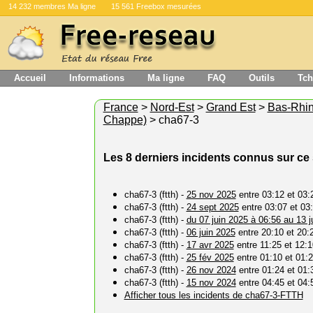
14 232 membres Ma ligne
15 561 Freebox mesurées
Accueil
Informations
Ma ligne
FAQ
Outils
Tch
France
>
Nord-Est
>
Grand Est
>
Bas-Rhi
Chappe)
> cha67-3
Les 8 derniers incidents connus sur ce
cha67-3 (ftth) -
25 nov 2025
entre 03:12 et 03:
cha67-3 (ftth) -
24 sept 2025
entre 03:07 et 03
cha67-3 (ftth) -
du 07 juin 2025 à 06:56 au 13 j
cha67-3 (ftth) -
06 juin 2025
entre 20:10 et 20:
cha67-3 (ftth) -
17 avr 2025
entre 11:25 et 12:1
cha67-3 (ftth) -
25 fév 2025
entre 01:10 et 01:
cha67-3 (ftth) -
26 nov 2024
entre 01:24 et 01:
cha67-3 (ftth) -
15 nov 2024
entre 04:45 et 04:
Afficher tous les incidents de cha67-3-FTTH