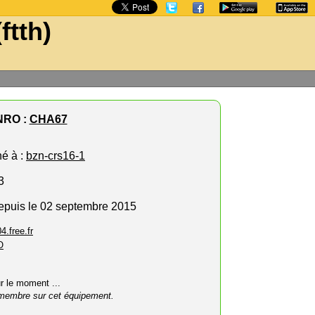
ftth)
NRO :
CHA67
hé à :
bzn-crs16-1
3
depuis le 02 septembre 2015
4.free.fr
O
ur le moment ...
membre sur cet équipement.