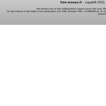
free-reseau.fr
- copyleft 2011
free-reseau est un site indépendant n'ayant aucun lien avec I
Ce site internet a fait l'objet d'une déclaration à la CNIL (Dossier CNIL n°1499600) le 15 a
person