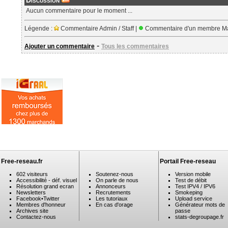
Discussion
Aucun commentaire pour le moment ...
Légende :
Commentaire Admin / Staff |
Commentaire d'un membre Ma
-
Ajouter un commentaire
Tous les commentaires
Free-reseau.fr
Portail Free-reseau
602 visiteurs
Soutenez-nous
Version mobile
Accessibilité - déf. visuel
On parle de nous
Test de débit
Résolution grand ecran
Annonceurs
Test IPV4 / IPV6
Newsletters
Recrutements
Smokeping
Facebook
•
Twitter
Les tutoriaux
Upload service
Membres d'honneur
En cas d'orage
Générateur mots de
Archives site
passe
Contactez-nous
stats-degroupage.fr