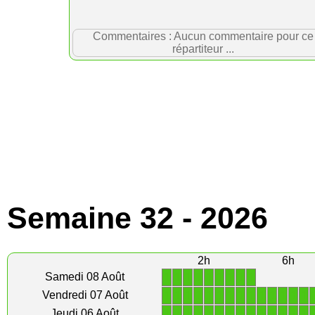
Commentaires : Aucun commentaire pour ce
répartiteur ...
Semaine 32 - 2026
2h
6h
1
1
1
1
1
1
1
1
1
Samedi 08 Août
1
1
1
1
1
1
1
1
1
1
1
1
1
1
Vendredi 07 Août
1
1
1
1
1
1
1
1
1
1
1
1
1
1
Jeudi 06 Août