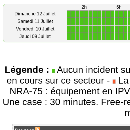
2h
6h
1
1
1
1
1
1
1
1
1
1
1
1
1
1
Dimanche 12 Juillet
1
1
1
1
1
1
1
1
1
1
1
1
1
1
Samedi 11 Juillet
1
1
1
1
1
1
1
1
1
1
1
1
1
1
Vendredi 10 Juillet
1
1
1
1
1
1
1
1
1
1
1
1
1
1
Jeudi 09 Juillet
Légende :
Aucun incident su
en cours sur ce secteur -
La 
NRA-75 : équipement en IPV
Une case : 30 minutes. Free-r
m