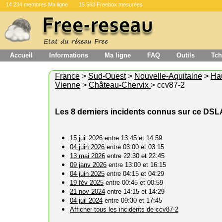
14 234 membres Ma ligne
15 563 Freebox mesurées
Accueil
Informations
Ma ligne
FAQ
Outils
Tch
France
>
Sud-Ouest
>
Nouvelle-Aquitaine
>
Ha
Vienne
>
Château-Chervix
> ccv87-2
Les 8 derniers incidents connus sur ce DS
15 juil 2026
entre 13:45 et 14:59
04 juin 2026
entre 03:00 et 03:15
13 mai 2026
entre 22:30 et 22:45
09 janv 2026
entre 13:00 et 16:15
04 juin 2025
entre 04:15 et 04:29
19 fév 2025
entre 00:45 et 00:59
21 nov 2024
entre 14:15 et 14:29
04 juil 2024
entre 09:30 et 17:45
Afficher tous les incidents de ccv87-2