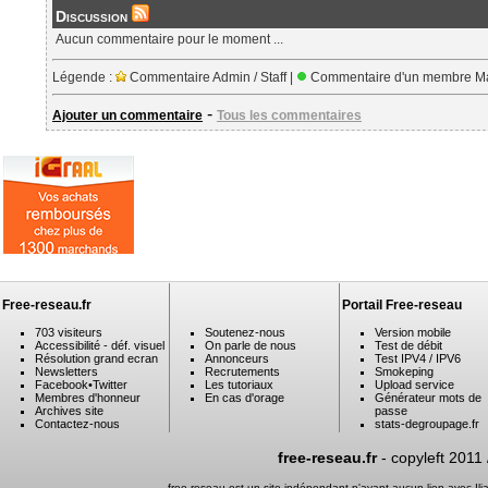
Discussion
Aucun commentaire pour le moment ...
Légende :
Commentaire Admin / Staff |
Commentaire d'un membre Ma
-
Ajouter un commentaire
Tous les commentaires
Free-reseau.fr
Portail Free-reseau
703 visiteurs
Soutenez-nous
Version mobile
Accessibilité - déf. visuel
On parle de nous
Test de débit
Résolution grand ecran
Annonceurs
Test IPV4 / IPV6
Newsletters
Recrutements
Smokeping
Facebook
•
Twitter
Les tutoriaux
Upload service
Membres d'honneur
En cas d'orage
Générateur mots de
Archives site
passe
Contactez-nous
stats-degroupage.fr
free-reseau.fr
- copyleft 2011
free-reseau est un site indépendant n'ayant aucun lien avec I