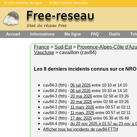
14 233 membres Ma ligne
15 561 Freebox mesurées
Accueil
Informations
Ma ligne
FAQ
Outils
Tch
France
>
Sud-Est
>
Provence-Alpes-Côte d'Azu
Vaucluse
> cavaillon (cav84)
Les 8 derniers incidents connus sur ce NRO
cav84-3 (ftth) -
06 juil 2026
entre 10:10 et 14:10
cav84-2 (ftth) -
06 juil 2026
entre 10:10 et 14:10
cav84-3 (ftth) -
20 mai 2026
entre 02:58 et 03:26
cav84-2 (ftth) -
20 mai 2026
entre 02:58 et 03:26
cav84-3 (ftth) -
11 mars 2026
entre 00:57 et 02:11
cav84-2 (ftth) -
11 mars 2026
entre 00:57 et 02:11
cav84-2 (ftth) -
17 déc 2025
entre 05:39 et 05:49
cav84-4 (ftth) -
du 20 nov 2025 à 01:57 au 23 nov à 
Afficher tous les incidents de cav84-FTTH