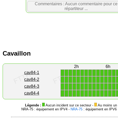
Commentaires : Aucun commentaire pour ce
répartiteur ...
Cavaillon
2h
6h
1
1
1
1
1
1
1
1
1
1
1
1
1
1
cav84-1
1
1
1
1
1
1
1
1
1
1
1
1
1
1
cav84-2
1
1
1
1
1
1
1
1
1
1
1
1
1
1
cav84-3
1
1
1
1
1
1
1
1
1
1
1
1
1
1
cav84-4
Légende :
Aucun incident sur ce secteur -
Au moins un i
NRA-75 : équipement en IPV4 -
NRA-75
: équipement en IPV6 -