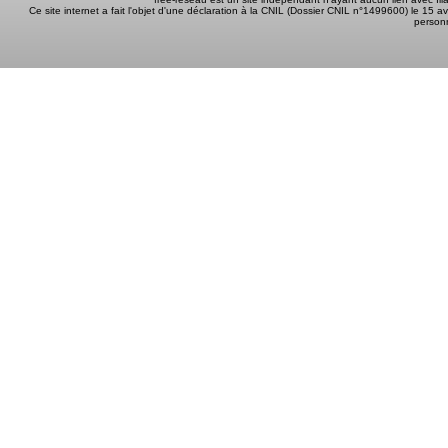
Ce site internet a fait l'objet d'une déclaration à la CNIL (Dossier CNIL n°1499600) le 15 a
person