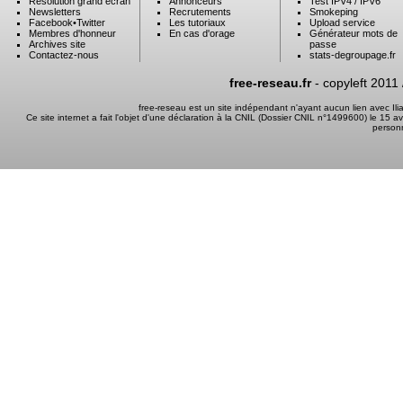
Résolution grand ecran
Annonceurs
Test IPV4 / IPV6
Newsletters
Recrutements
Smokeping
Facebook
•
Twitter
Les tutoriaux
Upload service
Membres d'honneur
En cas d'orage
Générateur mots de
Archives site
passe
Contactez-nous
stats-degroupage.fr
free-reseau.fr
- copyleft 2011
free-reseau est un site indépendant n'ayant aucun lien avec I
Ce site internet a fait l'objet d'une déclaration à la CNIL (Dossier CNIL n°1499600) le 15 a
person