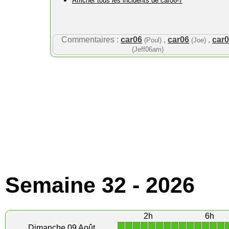
Afficher tous les incidents de car06-7
Commentaires :
car06
,
car06
,
car
(Poul)
(Joe)
(Jeff06am)
Semaine 32 - 2026
2h
6h
1
1
1
1
1
1
1
1
1
1
1
1
1
1
Dimanche 09 Août