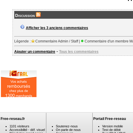
Discussion
Afficher les 3 anciens commentaires
Légende :
Commentaire Admin / Staff |
Commentaire d'un membre Ma
-
Ajouter un commentaire
Tous les commentaires
Free-reseau.fr
Portail Free-reseau
1101 visiteurs
Soutenez-nous
Version mobile
Accessibilité - déf. visuel
On parle de nous
Test de débit