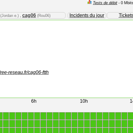
Tests de débit
- 0 Mbit
,
cag06
Incidents du jour
Ticket
(Jordan e.)
(Rou06)
free-reseau.fr/cag06-ftth
6h
10h
1
1
1
1
1
1
1
1
1
1
1
1
1
1
1
1
1
1
1
1
1
1
1
1
1
1
1
1
1
1
1
1
1
1
1
1
1
1
1
1
1
1
1
1
1
1
1
1
1
1
1
1
1
1
1
1
1
1
1
1
1
1
1
1
1
1
1