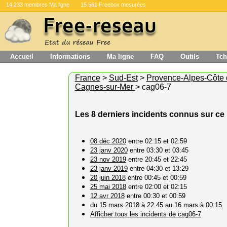
14 233 membres Ma ligne
15 561 Freebox mesurées
Accueil
Informations
Ma ligne
FAQ
Outils
Tch
France
>
Sud-Est
>
Provence-Alpes-Côte 
Cagnes-sur-Mer
> cag06-7
Les 8 derniers incidents connus sur c
08 déc 2020
entre 02:15 et 02:59
23 janv 2020
entre 03:30 et 03:45
23 nov 2019
entre 20:45 et 22:45
23 janv 2019
entre 04:30 et 13:29
20 juin 2018
entre 00:45 et 00:59
25 mai 2018
entre 02:00 et 02:15
12 avr 2018
entre 00:30 et 00:59
du 15 mars 2018 à 22:45 au 16 mars à 00:15
Afficher tous les incidents de cag06-7