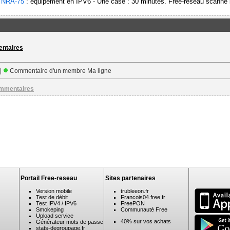
-
NRA-75
: équipement en IPV6 - Une case : 30 minutes. Free-reseau scanne l
entaires
 |
Commentaire d'un membre Ma ligne
ommentaires
Portail Free-reseau
Sites partenaires
Version mobile
trubleeon.fr
Test de débit
Francois04.free.fr
Test IPV4 / IPV6
FreePON
Smokeping
Communauté Free
Upload service
40% sur vos achats
Générateur mots de passe
stats-degroupage.fr