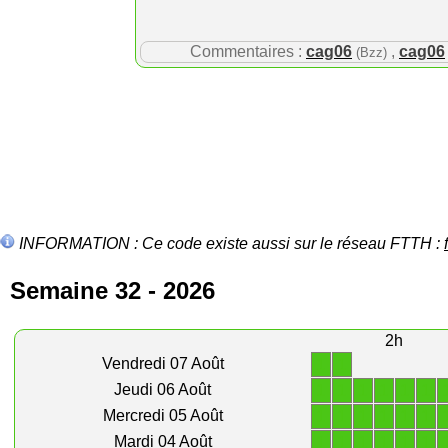
Commentaires :
cag06
,
cag06
(Bzz)
INFORMATION : Ce code existe aussi sur le réseau FTTH :
Semaine 32 - 2026
2h
1
1
Vendredi 07 Août
1
1
1
1
1
1
Jeudi 06 Août
1
1
1
1
1
1
Mercredi 05 Août
1
1
1
1
1
1
Mardi 04 Août