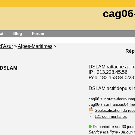
cag06
at
Blog
Forum
d'Azur
>
Alpes-Maritimes
>
Répa
DSLAM rattaché à :
b
e DSLAM
IP : 213.228.45.56
Pool : 83.153.84.0/23
DSLAM actif depuis l
cag06 sur stats-degroupag
cag06-7 sur francois04.free
Géolocalisation du répa
121 commentaires
Disponibilité sur 30 jou
Service Ma ligne
- Aucun 