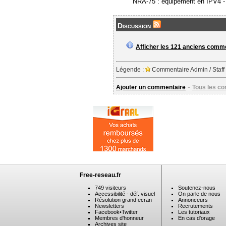
NRA-75 : équipement en IPV4 
Discussion
Afficher les 121 anciens comm
Légende :
Commentaire Admin / Staff
-
Ajouter un commentaire
Tous les c
Free-reseau.fr
749 visiteurs
Soutenez-nous
Accessibilité - déf. visuel
On parle de nous
Résolution grand ecran
Annonceurs
Newsletters
Recrutements
Facebook
•
Twitter
Les tutoriaux
Membres d'honneur
En cas d'orage
Archives site