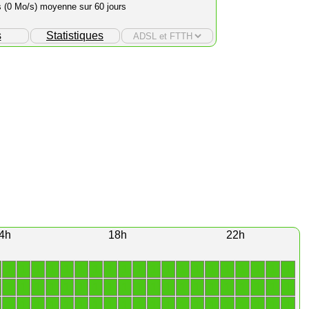
s (0 Mo/s) moyenne sur 60 jours
s
Statistiques
4h
18h
22h
1
1
1
1
1
1
1
1
1
1
1
1
1
1
1
1
1
1
1
1
1
1
1
1
1
1
1
1
1
1
1
1
1
1
1
1
1
1
1
1
1
1
1
1
1
1
1
1
1
1
1
1
1
1
1
1
1
1
1
1