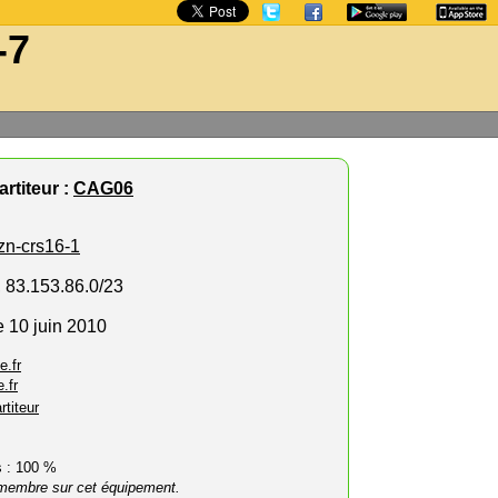
-7
rtiteur :
CAG06
zn-crs16-1
, 83.153.86.0/23
e 10 juin 2010
e.fr
.fr
rtiteur
rs : 100 %
membre sur cet équipement.