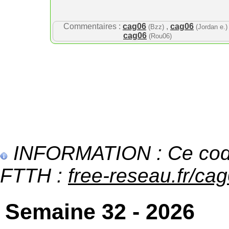
Commentaires :
cag06
,
cag06
(Bzz)
(Jordan e.)
cag06
(Rou06)
INFORMATION : Ce code 
FTTH :
free-reseau.fr/cag
Semaine 32 - 2026