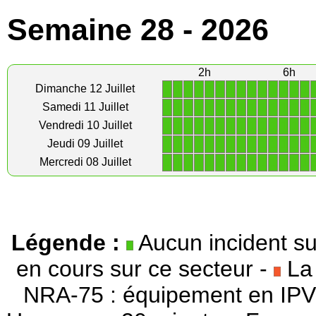
Semaine 28 - 2026
2h
6h
1
1
1
1
1
1
1
1
1
1
1
1
1
1
Dimanche 12 Juillet
1
1
1
1
1
1
1
1
1
1
1
1
1
1
Samedi 11 Juillet
1
1
1
1
1
1
1
1
1
1
1
1
1
1
Vendredi 10 Juillet
1
1
1
1
1
1
1
1
1
1
1
1
1
1
Jeudi 09 Juillet
1
1
1
1
1
1
1
1
1
1
1
1
1
1
Mercredi 08 Juillet
Légende :
Aucun incident su
en cours sur ce secteur -
La 
NRA-75 : équipement en IPV