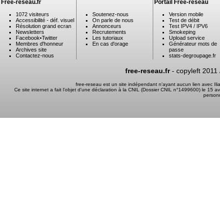
Free-reseau.fr
Portail Free-reseau
1072 visiteurs
Soutenez-nous
Version mobile
Accessibilité - déf. visuel
On parle de nous
Test de débit
Résolution grand ecran
Annonceurs
Test IPV4 / IPV6
Newsletters
Recrutements
Smokeping
Facebook
•
Twitter
Les tutoriaux
Upload service
Membres d'honneur
En cas d'orage
Générateur mots de
Archives site
passe
Contactez-nous
stats-degroupage.fr
free-reseau.fr
- copyleft 2011
free-reseau est un site indépendant n'ayant aucun lien avec I
Ce site internet a fait l'objet d'une déclaration à la CNIL (Dossier CNIL n°1499600) le 15 a
person