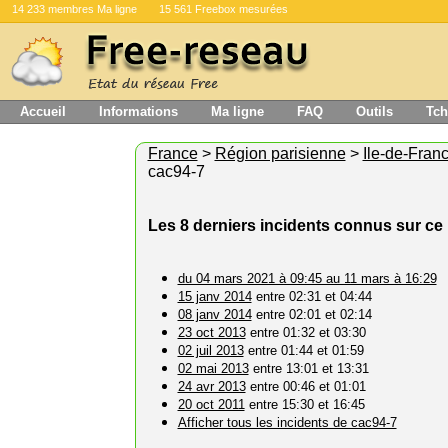
14 233 membres Ma ligne
15 561 Freebox mesurées
Accueil
Informations
Ma ligne
FAQ
Outils
Tch
France
>
Région parisienne
>
Ile-de-Fran
cac94-7
Les 8 derniers incidents connus sur c
du 04 mars 2021 à 09:45 au 11 mars à 16:29
15 janv 2014
entre 02:31 et 04:44
08 janv 2014
entre 02:01 et 02:14
23 oct 2013
entre 01:32 et 03:30
02 juil 2013
entre 01:44 et 01:59
02 mai 2013
entre 13:01 et 13:31
24 avr 2013
entre 00:46 et 01:01
20 oct 2011
entre 15:30 et 16:45
Afficher tous les incidents de cac94-7