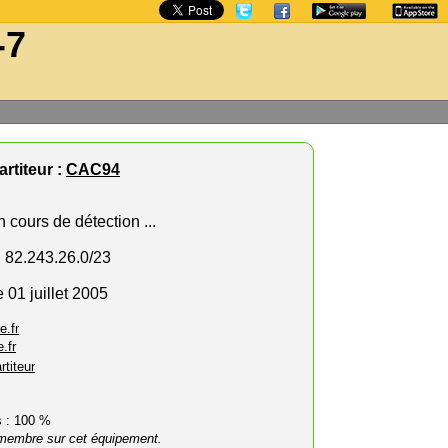
-7
rtiteur :
CAC94
 cours de détection ...
, 82.243.26.0/23
 01 juillet 2005
e.fr
.fr
rtiteur
rs : 100 %
membre sur cet équipement.