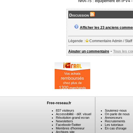
NRA-75 : équipement en IPV4 
Discussion
Afficher les 23 anciens comme
Légende :
Commentaire Admin / Staff
-
Ajouter un commentaire
Tous les c
Free-reseau.fr
837 visiteurs
Soutenez-nous
Accessibilité - déf. visuel
On parle de nous
Résolution grand ecran
Annonceurs
Newsletters
Recrutements
Facebook
•
Twitter
Les tutoriaux
Membres d'honneur
En cas d'orage
Archives site