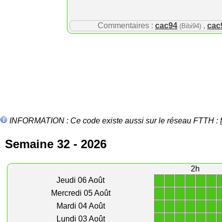
Commentaires :
cac94
,
cac
(Bibi94)
INFORMATION : Ce code existe aussi sur le réseau FTTH :
Semaine 32 - 2026
2h
1
1
1
1
1
1
Jeudi 06 Août
1
1
1
1
1
1
Mercredi 05 Août
1
1
1
1
1
1
Mardi 04 Août
1
1
1
1
1
1
Lundi 03 Août