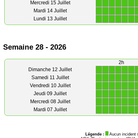
1
1
1
1
1
1
Mercredi 15 Juillet
1
1
1
1
1
1
Mardi 14 Juillet
1
1
1
1
1
1
Lundi 13 Juillet
Semaine 28 - 2026
2h
1
1
1
1
1
1
Dimanche 12 Juillet
1
1
1
1
1
1
Samedi 11 Juillet
1
1
1
1
1
1
Vendredi 10 Juillet
1
1
1
1
1
1
Jeudi 09 Juillet
1
1
1
1
1
1
Mercredi 08 Juillet
1
1
1
1
1
1
Mardi 07 Juillet
Légende :
Aucun incident 