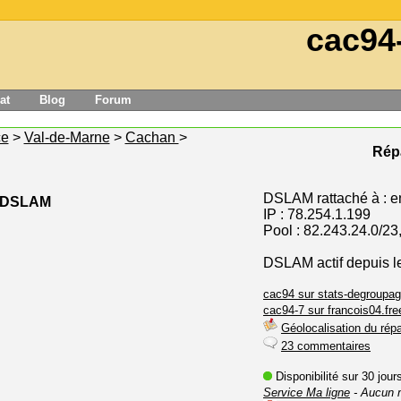
cac94
at
Blog
Forum
ce
>
Val-de-Marne
>
Cachan
>
Répa
DSLAM rattaché à : en
e DSLAM
IP : 78.254.1.199
Pool : 82.243.24.0/23
DSLAM actif depuis le
cac94 sur stats-degroupag
cac94-7 sur francois04.free
Géolocalisation du répa
23 commentaires
Disponibilité sur 30 jou
Service Ma ligne
- Aucun 