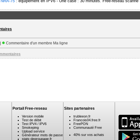
-
NRA-75
: équipement en IPV6 - Une case : 30 minutes. Free-reseau scanne l
ntaires
 |
Commentaire d'un membre Ma ligne
ommentaires
Portail Free-reseau
Sites partenaires
Version mobile
trubleeon.fr
Test de débit
Francois04.free.fr
Test IPV4 / IPV6
FreePON
Smokeping
Communauté Free
Upload service
40% sur vos achats
Générateur mots de passe
stats-degroupage.fr