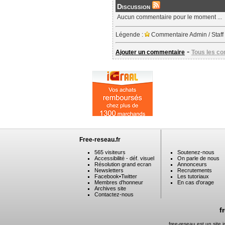
Discussion
Aucun commentaire pour le moment ...
Légende :
Commentaire Admin / Staff
-
Ajouter un commentaire
Tous les c
Free-reseau.fr
565 visiteurs
Soutenez-nous
Accessibilité - déf. visuel
On parle de nous
Résolution grand ecran
Annonceurs
Newsletters
Recrutements
Facebook
•
Twitter
Les tutoriaux
Membres d'honneur
En cas d'orage
Archives site
Contactez-nous
f
free-reseau est un site