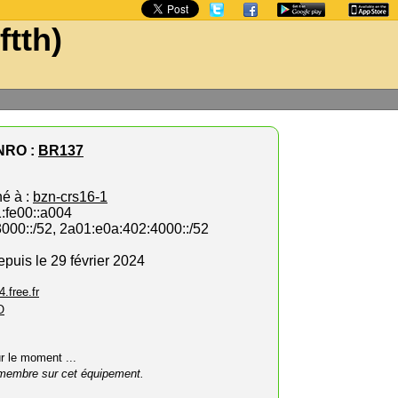
ftth)
NRO :
BR137
hé à :
bzn-crs16-1
1:fe00::a004
3000::/52, 2a01:e0a:402:4000::/52
epuis le 29 février 2024
4.free.fr
O
ur le moment ...
membre sur cet équipement.