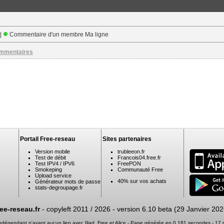
 |
Commentaire d'un membre Ma ligne
ommentaires
Portail Free-reseau
Sites partenaires
Version mobile
trubleeon.fr
Test de débit
Francois04.free.fr
Test IPV4 / IPV6
FreePON
Smokeping
Communauté Free
Upload service
40% sur vos achats
Générateur mots de passe
stats-degroupage.fr
ree-reseau.fr
- copyleft 2011 / 2026 -
version 6.10 beta (29 Janvier 202
 indépendant n'ayant aucun lien avec Iliad, Free et Alice - Page générée en 0.181 secondes - 1