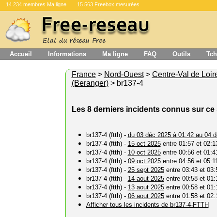
14 234 membres Ma ligne
15 563 Freebox mesurées
Accueil
Informations
Ma ligne
FAQ
Outils
Tch
France
>
Nord-Ouest
>
Centre-Val de Loir
(Beranger)
> br137-4
Les 8 derniers incidents connus sur ce
br137-4 (ftth) -
du 03 déc 2025 à 01:42 au 04 d
br137-4 (ftth) -
15 oct 2025
entre 01:57 et 02:1
br137-4 (ftth) -
10 oct 2025
entre 00:56 et 01:4
br137-4 (ftth) -
09 oct 2025
entre 04:56 et 05:1
br137-4 (ftth) -
25 sept 2025
entre 03:43 et 03:
br137-4 (ftth) -
14 aout 2025
entre 00:58 et 01:
br137-4 (ftth) -
13 aout 2025
entre 00:58 et 01:
br137-4 (ftth) -
06 aout 2025
entre 01:58 et 02:
Afficher tous les incidents de br137-4-FTTH