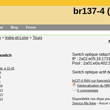
br137-4 (
at
Blog
Forum
e
>
Indre-et-Loire
>
Tours
Switch optique rattac
 switch
IP : 2a01:e05:16:173
Pool : 2a01:e0a:402:
éc à 11:41
Switch optique actif d
3
1
br137-4 (ftth) sur francois0
1
Géolocalisation du NR
56
13
0 commentaire
13
Disponibilité non dispo po
13
Service Ma ligne
- Aucun 