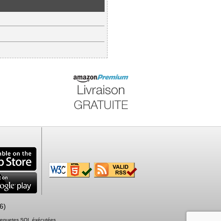
6)
7 requetes SQL éxécutées