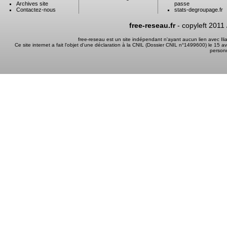
Archives site
passe
Contactez-nous
stats-degroupage.fr
free-reseau.fr
- copyleft 2011
free-reseau est un site indépendant n'ayant aucun lien avec I
Ce site internet a fait l'objet d'une déclaration à la CNIL (Dossier CNIL n°1499600) le 15 a
person