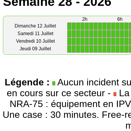
Semaine 28 - 2026
2h
6h
1
1
1
1
1
1
1
1
1
1
1
1
1
1
Dimanche 12 Juillet
1
1
1
1
1
1
1
1
1
1
1
1
1
1
Samedi 11 Juillet
1
1
1
1
1
1
1
1
1
1
1
1
1
1
Vendredi 10 Juillet
1
1
1
1
1
1
1
1
1
1
1
1
1
1
Jeudi 09 Juillet
Légende :
Aucun incident su
en cours sur ce secteur -
La 
NRA-75 : équipement en IPV
Une case : 30 minutes. Free-r
m