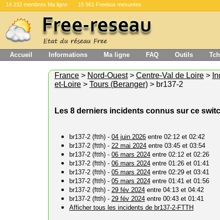
14 232 membres Ma ligne
15 561 Freebox mesurées
Accueil
Informations
Ma ligne
FAQ
Outils
Tch
France
>
Nord-Ouest
>
Centre-Val de Loire
>
In
et-Loire
>
Tours (Beranger)
> br137-2
Les 8 derniers incidents connus sur ce swit
br137-2 (ftth) -
04 juin 2026
entre 02:12 et 02:42
br137-2 (ftth) -
22 mai 2024
entre 03:45 et 03:54
br137-2 (ftth) -
06 mars 2024
entre 02:12 et 02:26
br137-2 (ftth) -
06 mars 2024
entre 01:26 et 01:41
br137-2 (ftth) -
05 mars 2024
entre 02:29 et 03:41
br137-2 (ftth) -
05 mars 2024
entre 01:41 et 01:56
br137-2 (ftth) -
29 fév 2024
entre 04:13 et 04:42
br137-2 (ftth) -
29 fév 2024
entre 00:43 et 01:41
Afficher tous les incidents de br137-2-FTTH