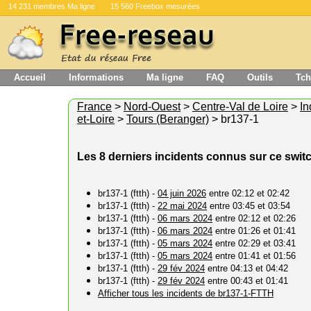
14 231 membres Ma ligne
15 560 Freebox mesurées
Accueil
Informations
Ma ligne
FAQ
Outils
Tch
France
>
Nord-Ouest
>
Centre-Val de Loire
>
In
et-Loire
>
Tours (Beranger)
> br137-1
Les 8 derniers incidents connus sur ce swit
br137-1 (ftth) -
04 juin 2026
entre 02:12 et 02:42
br137-1 (ftth) -
22 mai 2024
entre 03:45 et 03:54
br137-1 (ftth) -
06 mars 2024
entre 02:12 et 02:26
br137-1 (ftth) -
06 mars 2024
entre 01:26 et 01:41
br137-1 (ftth) -
05 mars 2024
entre 02:29 et 03:41
br137-1 (ftth) -
05 mars 2024
entre 01:41 et 01:56
br137-1 (ftth) -
29 fév 2024
entre 04:13 et 04:42
br137-1 (ftth) -
29 fév 2024
entre 00:43 et 01:41
Afficher tous les incidents de br137-1-FTTH