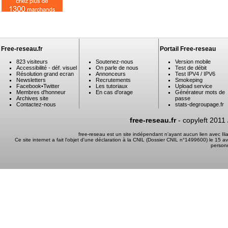
Free-reseau.fr
Portail Free-reseau
823 visiteurs
Soutenez-nous
Version mobile
Accessibilité - déf. visuel
On parle de nous
Test de débit
Résolution grand ecran
Annonceurs
Test IPV4 / IPV6
Newsletters
Recrutements
Smokeping
Facebook
•
Twitter
Les tutoriaux
Upload service
Membres d'honneur
En cas d'orage
Générateur mots de
Archives site
passe
Contactez-nous
stats-degroupage.fr
free-reseau.fr
- copyleft 2011
free-reseau est un site indépendant n'ayant aucun lien avec I
Ce site internet a fait l'objet d'une déclaration à la CNIL (Dossier CNIL n°1499600) le 15 a
person