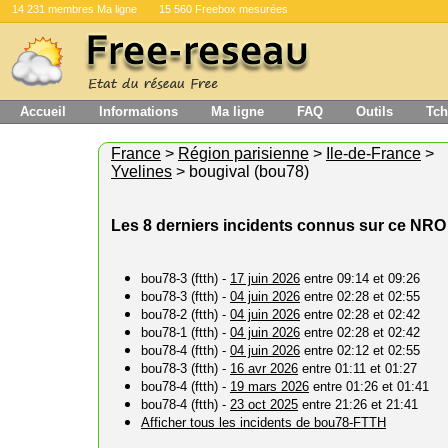
14 231 membres Ma ligne
15 560 Freebox mesurées
Accueil
Informations
Ma ligne
FAQ
Outils
Tch
France
>
Région parisienne
>
Ile-de-France
>
Yvelines
> bougival (bou78)
Les 8 derniers incidents connus sur ce NRO
bou78-3 (ftth) -
17 juin 2026
entre 09:14 et 09:26
bou78-3 (ftth) -
04 juin 2026
entre 02:28 et 02:55
bou78-2 (ftth) -
04 juin 2026
entre 02:28 et 02:42
bou78-1 (ftth) -
04 juin 2026
entre 02:28 et 02:42
bou78-4 (ftth) -
04 juin 2026
entre 02:12 et 02:55
bou78-3 (ftth) -
16 avr 2026
entre 01:11 et 01:27
bou78-4 (ftth) -
19 mars 2026
entre 01:26 et 01:41
bou78-4 (ftth) -
23 oct 2025
entre 21:26 et 21:41
Afficher tous les incidents de bou78-FTTH