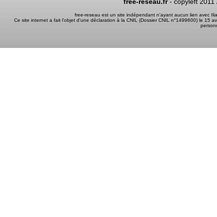
free-reseau.fr
- copyleft 2011
free-reseau est un site indépendant n'ayant aucun lien avec I
Ce site internet a fait l'objet d'une déclaration à la CNIL (Dossier CNIL n°1499600) le 15 a
person