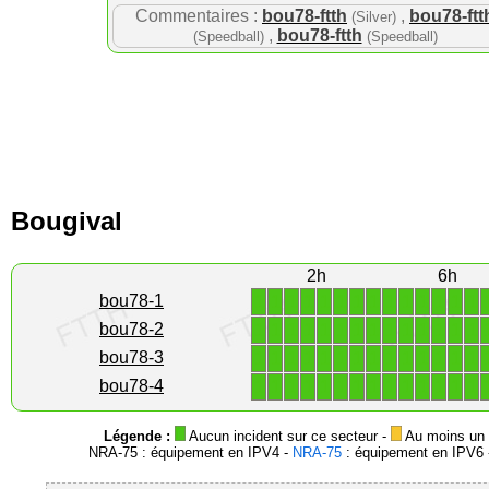
Commentaires :
bou78-ftth
,
bou78-ftt
(Silver)
,
bou78-ftth
(Speedball)
(Speedball)
Bougival
2h
6h
1
1
1
1
1
1
1
1
1
1
1
1
1
1
bou78-1
1
1
1
1
1
1
1
1
1
1
1
1
1
1
bou78-2
1
1
1
1
1
1
1
1
1
1
1
1
1
1
bou78-3
1
1
1
1
1
1
1
1
1
1
1
1
1
1
bou78-4
Légende :
Aucun incident sur ce secteur -
Au moins un i
NRA-75 : équipement en IPV4 -
NRA-75
: équipement en IPV6 -