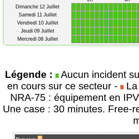
1
1
1
1
1
1
1
1
1
1
1
1
1
1
Dimanche 12 Juillet
1
1
1
1
1
1
1
1
1
1
1
1
1
1
Samedi 11 Juillet
1
1
1
1
1
1
1
1
1
1
1
1
1
1
Vendredi 10 Juillet
1
1
1
1
1
1
1
1
1
1
1
1
1
1
Jeudi 09 Juillet
1
1
1
1
1
1
1
1
1
1
1
1
1
1
Mercredi 08 Juillet
Légende :
Aucun incident su
en cours sur ce secteur -
La 
NRA-75 : équipement en IPV
Une case : 30 minutes. Free-r
m