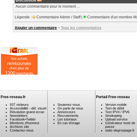
Discussion
Aucun commentaire pour le moment ...
Légende :
Commentaire Admin / Staff |
Commentaire d'un membre Ma
-
Ajouter un commentaire
Tous les commentaires
Free-reseau.fr
Portail Free-reseau
937 visiteurs
Soutenez-nous
Version mobile
Accessibilité - déf. visuel
On parle de nous
Test de débit
Résolution grand ecran
Annonceurs
Test IPV4 / IPV6
Newsletters
Recrutements
Smokeping
Facebook
•
Twitter
Les tutoriaux
Upload service
Membres d'honneur
En cas d'orage
Générateur mots de
Archives site
passe
Contactez-nous
stats-degroupage.fr