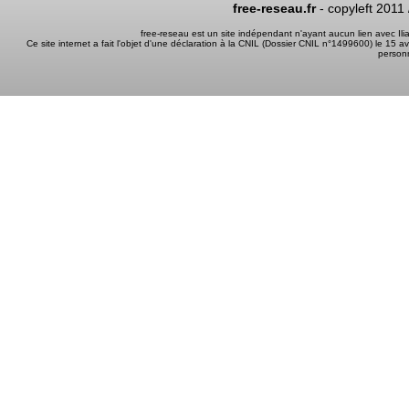
free-reseau.fr
- copyleft 2011
free-reseau est un site indépendant n'ayant aucun lien avec I
Ce site internet a fait l'objet d'une déclaration à la CNIL (Dossier CNIL n°1499600) le 15 a
person