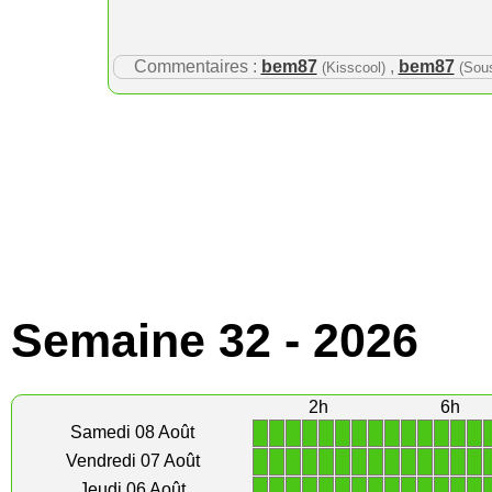
Commentaires :
bem87
,
bem87
(Kisscool)
(Sou
Semaine 32 - 2026
2h
6h
1
1
1
1
1
1
1
1
1
1
1
1
1
1
Samedi 08 Août
1
1
1
1
1
1
1
1
1
1
1
1
1
1
Vendredi 07 Août
1
1
1
1
1
1
1
1
1
1
1
1
1
1
Jeudi 06 Août