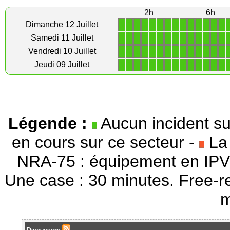
2h
6h
1
1
1
1
1
1
1
1
1
1
1
1
1
1
Dimanche 12 Juillet
1
1
1
1
1
1
1
1
1
1
1
1
1
1
Samedi 11 Juillet
1
1
1
1
1
1
1
1
1
1
1
1
1
1
Vendredi 10 Juillet
1
1
1
1
1
1
1
1
1
1
1
1
1
1
Jeudi 09 Juillet
Légende :
Aucun incident su
en cours sur ce secteur -
La 
NRA-75 : équipement en IPV
Une case : 30 minutes. Free-r
m