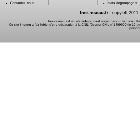
Contactez-nous
stats-degroupage.fr
free-reseau.fr
- copyleft 2011
free-reseau est un site indépendant n'ayant aucun lien avec I
Ce site internet a fait l'objet d'une déclaration à la CNIL (Dossier CNIL n°1499600) le 15 a
person