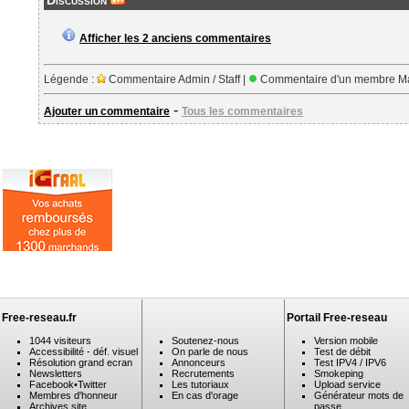
Discussion
Afficher les 2 anciens commentaires
Légende :
Commentaire Admin / Staff |
Commentaire d'un membre Ma
-
Ajouter un commentaire
Tous les commentaires
Free-reseau.fr
Portail Free-reseau
1044 visiteurs
Soutenez-nous
Version mobile
Accessibilité - déf. visuel
On parle de nous
Test de débit
Résolution grand ecran
Annonceurs
Test IPV4 / IPV6
Newsletters
Recrutements
Smokeping
Facebook
•
Twitter
Les tutoriaux
Upload service
Membres d'honneur
En cas d'orage
Générateur mots de
Archives site
passe