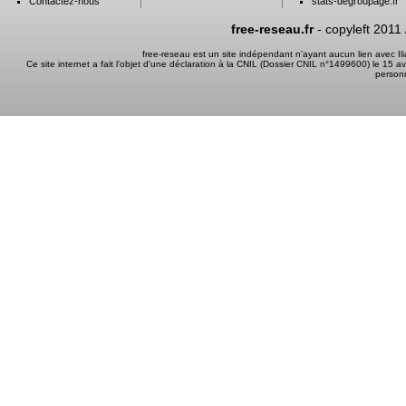
Contactez-nous
stats-degroupage.fr
free-reseau.fr
- copyleft 2011
free-reseau est un site indépendant n'ayant aucun lien avec I
Ce site internet a fait l'objet d'une déclaration à la CNIL (Dossier CNIL n°1499600) le 15 a
person