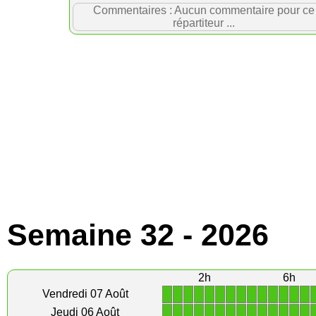
Commentaires : Aucun commentaire pour ce
répartiteur ...
Semaine 32 - 2026
2h
6h
1
1
1
1
1
1
1
1
1
1
1
1
1
1
Vendredi 07 Août
1
1
1
1
1
1
1
1
1
1
1
1
1
1
Jeudi 06 Août