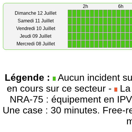
2h
6h
1
1
1
1
1
1
1
1
1
1
1
1
1
1
Dimanche 12 Juillet
1
1
1
1
1
1
1
1
1
1
1
1
1
1
Samedi 11 Juillet
1
1
1
1
1
1
1
1
1
1
1
1
1
1
Vendredi 10 Juillet
1
1
1
1
1
1
1
1
1
1
1
1
1
1
Jeudi 09 Juillet
1
1
1
1
1
1
1
1
1
1
1
1
1
1
Mercredi 08 Juillet
Légende :
Aucun incident su
en cours sur ce secteur -
La 
NRA-75 : équipement en IPV
Une case : 30 minutes. Free-r
m