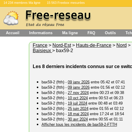
14 234 membres Ma ligne
15 563 Freebox mesurées
Accueil
Informations
Ma ligne
FAQ
Outils
Tch
France
>
Nord-Est
>
Hauts-de-France
>
Nord
>
Baisieux
> bax59-2
Les 8 derniers incidents connus sur ce swit
bax59-2 (ftth) -
09 janv 2026
entre 05:42 et 07:41
bax59-2 (ftth) -
09 janv 2026
entre 01:56 et 02:12
bax59-2 (ftth) -
27 nov 2024
entre 00:23 et 09:38
bax59-2 (ftth) -
10 oct 2024
entre 00:53 et 06:23
bax59-2 (ftth) -
19 juil 2024
entre 00:48 et 03:49
bax59-2 (ftth) -
25 juin 2024
entre 01:55 et 02:12
bax59-2 (ftth) -
18 mai 2024
entre 17:24 et 18:54
bax59-2 (ftth) -
30 avr 2024
entre 00:55 et 01:11
Afficher tous les incidents de bax59-2-FTTH