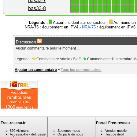
1
1
1
1
1
1
1
1
1
1
1
1
1
1
bas33-7
1
1
1
1
1
1
1
1
1
1
1
1
1
1
bas33-8
Légende :
Aucun incident sur ce secteur -
Au moins un i
NRA-75 : équipement en IPV4 -
NRA-75
: équipement en IPV6 -
Discussion
Aucun commentaire pour le moment ...
Légende :
Commentaire Admin / Staff |
Commentaire d'un membre Ma
-
Ajouter un commentaire
Tous les commentaires
Free-reseau.fr
Portail Free-reseau
890 visiteurs
Soutenez-nous
Version mobile
Accessibilité - déf. visuel
On parle de nous
Test de débit