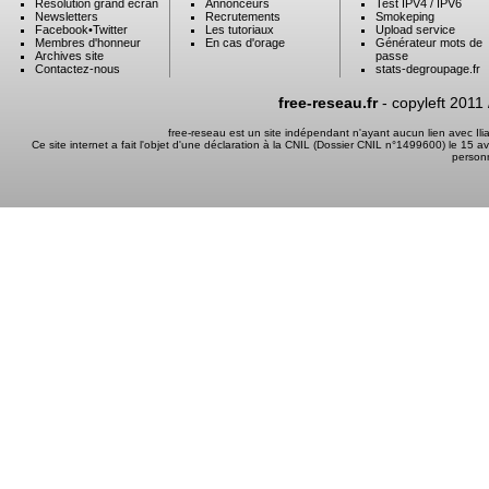
Résolution grand ecran
Annonceurs
Test IPV4 / IPV6
Newsletters
Recrutements
Smokeping
Facebook
•
Twitter
Les tutoriaux
Upload service
Membres d'honneur
En cas d'orage
Générateur mots de
Archives site
passe
Contactez-nous
stats-degroupage.fr
free-reseau.fr
- copyleft 2011
free-reseau est un site indépendant n'ayant aucun lien avec I
Ce site internet a fait l'objet d'une déclaration à la CNIL (Dossier CNIL n°1499600) le 15 a
person