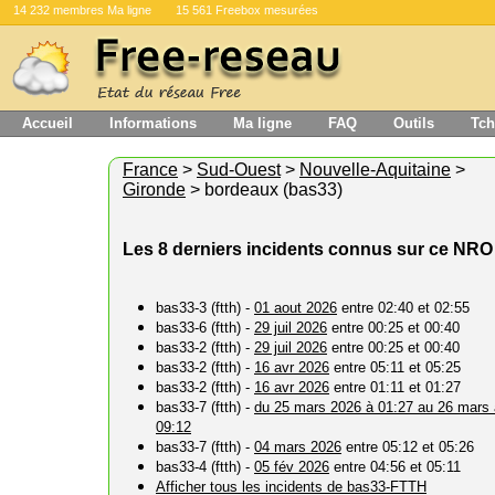
14 232 membres Ma ligne
15 561 Freebox mesurées
Accueil
Informations
Ma ligne
FAQ
Outils
Tch
France
>
Sud-Ouest
>
Nouvelle-Aquitaine
>
Gironde
> bordeaux (bas33)
Les 8 derniers incidents connus sur ce NRO
bas33-3 (ftth) -
01 aout 2026
entre 02:40 et 02:55
bas33-6 (ftth) -
29 juil 2026
entre 00:25 et 00:40
bas33-2 (ftth) -
29 juil 2026
entre 00:25 et 00:40
bas33-2 (ftth) -
16 avr 2026
entre 05:11 et 05:25
bas33-2 (ftth) -
16 avr 2026
entre 01:11 et 01:27
bas33-7 (ftth) -
du 25 mars 2026 à 01:27 au 26 mars 
09:12
bas33-7 (ftth) -
04 mars 2026
entre 05:12 et 05:26
bas33-4 (ftth) -
05 fév 2026
entre 04:56 et 05:11
Afficher tous les incidents de bas33-FTTH