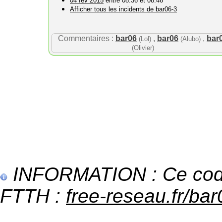
04 fév 2015
entre 08:36 et 08:46
Afficher tous les incidents de bar06-3
Commentaires :
bar06
,
bar06
,
bar
(Lol)
(Alubo)
(Olivier)
INFORMATION : Ce code 
FTTH :
free-reseau.fr/bar