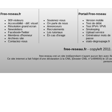
Free-reseau.fr
Portail Free-reseau
909 visiteurs
Soutenez-nous
Version mobile
Accessibilité - déf. visuel
On parle de nous
Test de débit
Résolution grand ecran
Annonceurs
Test IPV4 / IPV6
Newsletters
Recrutements
Smokeping
Facebook
•
Twitter
Les tutoriaux
Upload service
Membres d'honneur
En cas d'orage
Générateur mots de
Archives site
passe
Contactez-nous
stats-degroupage.fr
free-reseau.fr
- copyleft 2011
free-reseau est un site indépendant n'ayant aucun lien avec I
Ce site internet a fait l'objet d'une déclaration à la CNIL (Dossier CNIL n°1499600) le 15 a
person