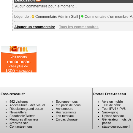
Discussion
Aucun commentaire pour le moment ...
Légende :
Commentaire Admin / Staff |
Commentaire d'un membre Ma
-
Ajouter un commentaire
Tous les commentaires
Free-reseau.fr
Portail Free-reseau
862 visiteurs
Soutenez-nous
Version mobile
Accessibilité - déf. visuel
On parle de nous
Test de débit
Résolution grand ecran
Annonceurs
Test IPV4 / IPV6
Newsletters
Recrutements
Smokeping
Facebook
•
Twitter
Les tutoriaux
Upload service
Membres d'honneur
En cas d'orage
Générateur mots de
Archives site
passe
Contactez-nous
stats-degroupage.fr