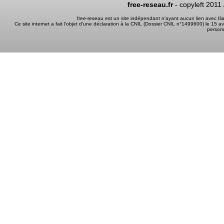
free-reseau.fr
- copyleft 2011
free-reseau est un site indépendant n'ayant aucun lien avec I
Ce site internet a fait l'objet d'une déclaration à la CNIL (Dossier CNIL n°1499600) le 15 a
person