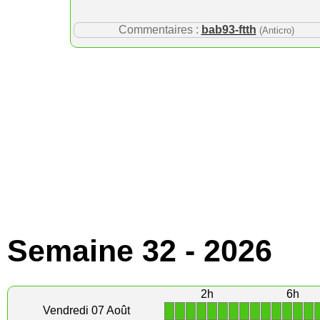
Commentaires :
bab93-ftth
(Anticro)
Semaine 32 - 2026
2h
6h
1
1
1
1
1
1
1
1
1
1
1
1
1
1
Vendredi 07 Août