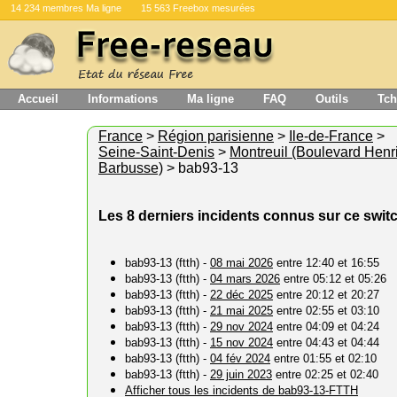
14 234 membres Ma ligne
15 563 Freebox mesurées
Accueil
Informations
Ma ligne
FAQ
Outils
Tch
France
>
Région parisienne
>
Ile-de-France
>
Seine-Saint-Denis
>
Montreuil (Boulevard Henr
Barbusse)
> bab93-13
Les 8 derniers incidents connus sur ce swit
bab93-13 (ftth) -
08 mai 2026
entre 12:40 et 16:55
bab93-13 (ftth) -
04 mars 2026
entre 05:12 et 05:26
bab93-13 (ftth) -
22 déc 2025
entre 20:12 et 20:27
bab93-13 (ftth) -
21 mai 2025
entre 02:55 et 03:10
bab93-13 (ftth) -
29 nov 2024
entre 04:09 et 04:24
bab93-13 (ftth) -
15 nov 2024
entre 04:43 et 04:44
bab93-13 (ftth) -
04 fév 2024
entre 01:55 et 02:10
bab93-13 (ftth) -
29 juin 2023
entre 02:25 et 02:40
Afficher tous les incidents de bab93-13-FTTH