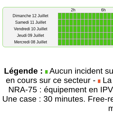
2h
6h
1
1
1
1
1
1
1
1
1
1
1
1
1
1
Dimanche 12 Juillet
1
1
1
1
1
1
1
1
1
1
1
1
1
1
Samedi 11 Juillet
1
1
1
1
1
1
1
1
1
1
1
1
1
1
Vendredi 10 Juillet
1
1
1
1
1
1
1
1
1
1
1
1
1
1
Jeudi 09 Juillet
1
1
1
1
1
1
1
1
1
1
1
1
1
1
Mercredi 08 Juillet
Légende :
Aucun incident su
en cours sur ce secteur -
La 
NRA-75 : équipement en IPV
Une case : 30 minutes. Free-r
m