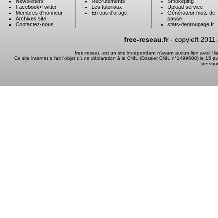
Newsletters
Recrutements
Smokeping
Facebook
•
Twitter
Les tutoriaux
Upload service
Membres d'honneur
En cas d'orage
Générateur mots de
Archives site
passe
Contactez-nous
stats-degroupage.fr
free-reseau.fr
- copyleft 2011
free-reseau est un site indépendant n'ayant aucun lien avec I
Ce site internet a fait l'objet d'une déclaration à la CNIL (Dossier CNIL n°1499600) le 15 a
person