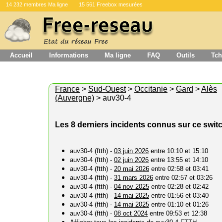
14 232 membres Ma ligne
15 561 Freebox mesurées
Accueil
Informations
Ma ligne
FAQ
Outils
Tch
France
>
Sud-Ouest
>
Occitanie
>
Gard
>
Alès
(Auvergne)
> auv30-4
Les 8 derniers incidents connus sur ce swit
auv30-4 (ftth) -
03 juin 2026
entre 10:10 et 15:10
auv30-4 (ftth) -
02 juin 2026
entre 13:55 et 14:10
auv30-4 (ftth) -
20 mai 2026
entre 02:58 et 03:41
auv30-4 (ftth) -
31 mars 2026
entre 02:57 et 03:26
auv30-4 (ftth) -
04 nov 2025
entre 02:28 et 02:42
auv30-4 (ftth) -
14 mai 2025
entre 01:56 et 03:40
auv30-4 (ftth) -
14 mai 2025
entre 01:10 et 01:26
auv30-4 (ftth) -
08 oct 2024
entre 09:53 et 12:38