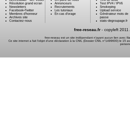
Résolution grand ecran
Annonceurs
Test IPV4 / IPV6
Newsletters
Recrutements
Smokeping
Facebook
•
Twitter
Les tutoriaux
Upload service
Membres d'honneur
En cas d'orage
Générateur mots de
Archives site
passe
Contactez-nous
stats-degroupage.fr
free-reseau.fr
- copyleft 2011
free-reseau est un site indépendant n'ayant aucun lien avec I
Ce site internet a fait l'objet d'une déclaration à la CNIL (Dossier CNIL n°1499600) le 15 a
person