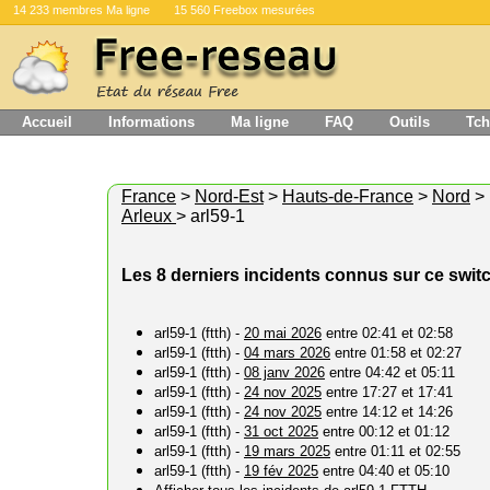
14 233 membres Ma ligne
15 560 Freebox mesurées
Accueil
Informations
Ma ligne
FAQ
Outils
Tch
France
>
Nord-Est
>
Hauts-de-France
>
Nord
>
Arleux
> arl59-1
Les 8 derniers incidents connus sur ce swit
arl59-1 (ftth) -
20 mai 2026
entre 02:41 et 02:58
arl59-1 (ftth) -
04 mars 2026
entre 01:58 et 02:27
arl59-1 (ftth) -
08 janv 2026
entre 04:42 et 05:11
arl59-1 (ftth) -
24 nov 2025
entre 17:27 et 17:41
arl59-1 (ftth) -
24 nov 2025
entre 14:12 et 14:26
arl59-1 (ftth) -
31 oct 2025
entre 00:12 et 01:12
arl59-1 (ftth) -
19 mars 2025
entre 01:11 et 02:55
arl59-1 (ftth) -
19 fév 2025
entre 04:40 et 05:10