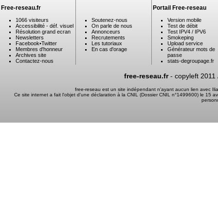
Free-reseau.fr
Portail Free-reseau
1066 visiteurs
Soutenez-nous
Version mobile
Accessibilité - déf. visuel
On parle de nous
Test de débit
Résolution grand ecran
Annonceurs
Test IPV4 / IPV6
Newsletters
Recrutements
Smokeping
Facebook
•
Twitter
Les tutoriaux
Upload service
Membres d'honneur
En cas d'orage
Générateur mots de
Archives site
passe
Contactez-nous
stats-degroupage.fr
free-reseau.fr
- copyleft 2011
free-reseau est un site indépendant n'ayant aucun lien avec I
Ce site internet a fait l'objet d'une déclaration à la CNIL (Dossier CNIL n°1499600) le 15 a
person